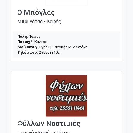
Ο Μπόγλας
Μπουγάτσα - Καφές
Πόλη:
Φέρες
Περιοχή:
Κέντρο
Διεύθυνση:
Τχης Εμμανουήλ Μινιωτάκη
Τηλέφωνο:
2555088102
Φύλλων Νοστιμιές
Πρωινό - Καφές - Πίτσα