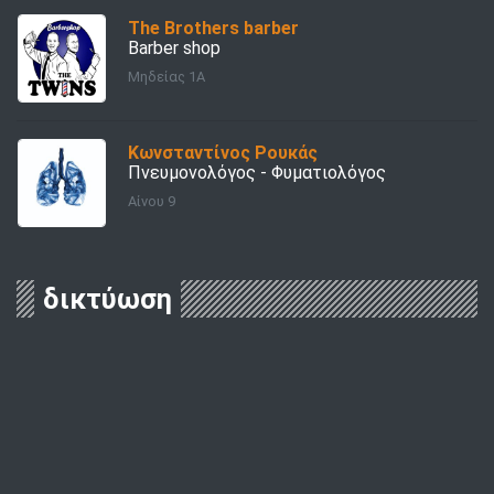
The Brothers barber
Barber shop
Μηδείας 1Α
Κωνσταντίνος Ρουκάς
Πνευμονολόγος - Φυματιολόγος
Αίνου 9
δικτύωση