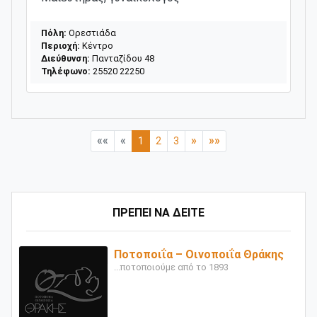
Πόλη:
Ορεστιάδα
Περιοχή:
Κέντρο
Διεύθυνση:
Πανταζίδου 48
Τηλέφωνο:
25520 22250
««
«
»
»»
1
2
3
ΠΡΕΠΕΙ ΝΑ ΔΕΙΤΕ
Ποτοποιΐα – Οινοποιΐα Θράκης
...ποτοποιούμε από το 1893