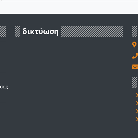
δικτύωση
τσας