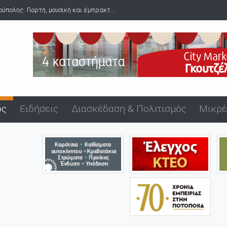
πολης: Γιορτή, μουσική και έμπρακτ...
ός
Ειδήσεις
Διασκέδαση & Πολιτισμός
Μικρέ