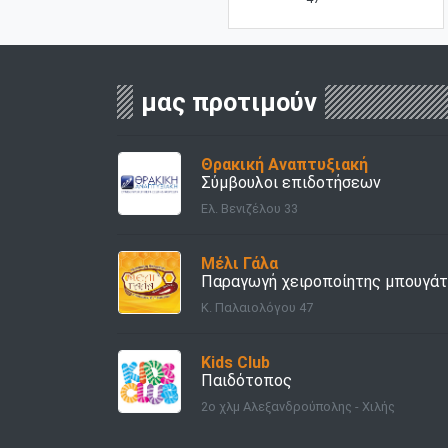
μας προτιμούν
Θρακική Αναπτυξιακή
Σύμβουλοι επιδοτήσεων
Ελ. Βενιζέλου 33
Μέλι Γάλα
Παραγωγή χειροποίητης μπουγά
Κ. Παλαιολόγου 47
Kids Club
Παιδότοπος
2o χλμ Αλεξανδρούπολης - Χιλής