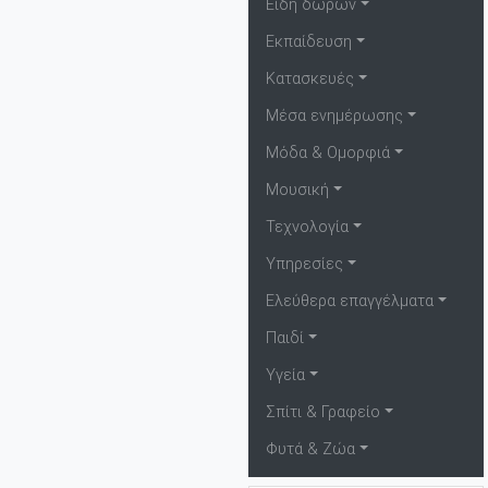
Είδη δώρων
Εκπαίδευση
Κατασκευές
Μέσα ενημέρωσης
Μόδα & Ομορφιά
Μουσική
Τεχνολογία
Υπηρεσίες
Ελεύθερα επαγγέλματα
Παιδί
Υγεία
Σπίτι & Γραφείο
Φυτά & Ζώα