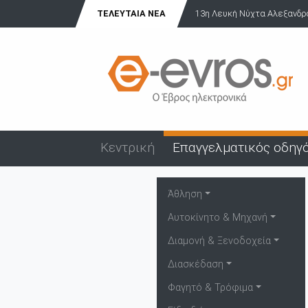
ΤΕΛΕΥΤΑΊΑ ΝΈΑ
13η Λευκή Νύχτα Αλεξανδρού
Κεντρική
Επαγγελματικός οδηγ
Άθληση
Αυτοκίνητο & Μηχανή
Διαμονή & Ξενοδοχεία
Διασκέδαση
Φαγητό & Τρόφιμα