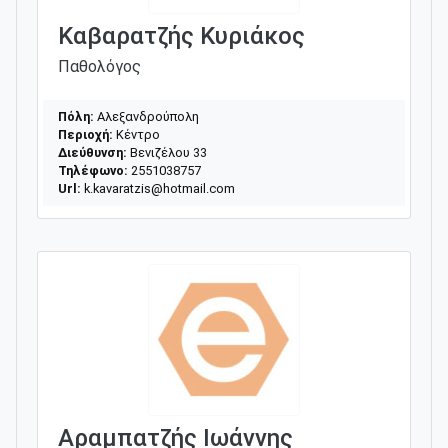
Καβαρατζής Κυριάκος
Παθολόγος
Πόλη:
Αλεξανδρούπολη
Περιοχή:
Κέντρο
Διεύθυνση:
Βενιζέλου 33
Τηλέφωνο:
2551038757
Url:
k.kavaratzis@hotmail.com
Αραμπατζής Ιωάννης