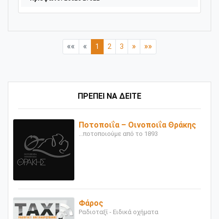
««
«
»
»»
1
2
3
ΠΡΕΠΕΙ ΝΑ ΔΕΙΤΕ
Ποτοποιΐα – Οινοποιΐα Θράκης
...ποτοποιούμε από το 1893
Φάρος
Ραδιοταξί - Ειδικά οχήματα