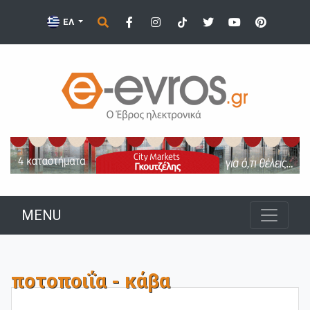
ΕΛ
MENU
ποτοποιΐα - κάβα