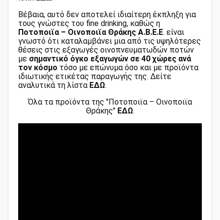
Βέβαια, αυτό δεν αποτελεί ιδιαίτερη έκπληξη για
τους γνώστες του fine drinking, καθώς η
Ποτοποιϊα – Οινοποιϊα Θράκης Α.Β.Ε.Ε
. είναι
γνωστό ότι καταλαμβάνει μια από τις υψηλότερες
θέσεις στις εξαγωγές οινοπνευματωδών ποτών
με
σημαντικό όγκο εξαγωγών σε 40 χώρες ανά
τον κόσμο
τόσο με επώνυμα όσο και με προϊόντα
ιδιωτικής ετικέτας παραγωγής της. Δείτε
αναλυτικά τη λίστα
EΔΩ
.
Όλα τα προϊόντα της "Ποτοποιϊα – Οινοποιϊα
Θράκης"
ΕΔΩ
.