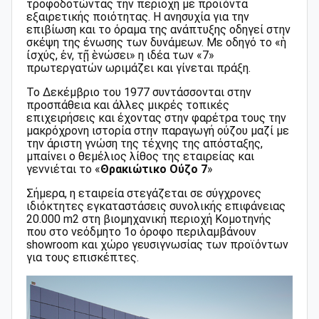
τροφοδοτώντας την περιοχή με προϊόντα
εξαιρετικής ποιότητας. H ανησυχία για την
επιβίωση και το όραμα της ανάπτυξης οδηγεί στην
σκέψη της ένωσης των δυνάμεων. Με οδηγό το «ἡ
ἰσχύς, ἐν, τῇ ἑνώσει» η ιδέα των «7»
πρωτεργατών ωριμάζει και γίνεται πράξη.
Το Δεκέμβριο του 1977 συντάσσονται στην
προσπάθεια και άλλες μικρές τοπικές
επιχειρήσεις και έχοντας στην φαρέτρα τους την
μακρόχρονη ιστορία στην παραγωγή ούζου μαζί με
την άριστη γνώση της τέχνης της απόσταξης,
μπαίνει ο θεμέλιος λίθος της εταιρείας και
γεννιέται το «
Θρακιώτικο Ούζο 7
»
Σήμερα, η εταιρεία στεγάζεται σε σύγχρονες
ιδιόκτητες εγκαταστάσεις συνολικής επιφάνειας
20.000 m2 στη βιομηχανική περιοχή Κομοτηνής
που στο νεόδμητο 1ο όροφο περιλαμβάνουν
showroom και χώρο γευσιγνωσίας των προϊόντων
για τους επισκέπτες.