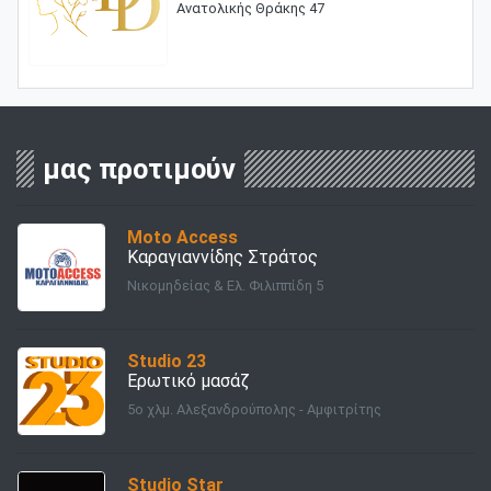
Ανατολικής Θράκης 47
μας προτιμούν
Moto Access
Καραγιαννίδης Στράτος
Νικομηδείας & Ελ. Φιλιππίδη 5
Studio 23
Ερωτικό μασάζ
5ο χλμ. Αλεξανδρούπολης - Αμφιτρίτης
Studio Star