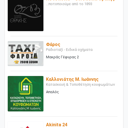
...ποτοποιούμε από το 1893
Φάρος
Ραδιοταξί - Ειδικά οχήματα
Μακράς Γέφυρας 2
Καλλονιάτης Μ. Ιωάννης
Κατασκευή & Τοποθέτηση κουφωμάτων
Απαλός
Akinita 24