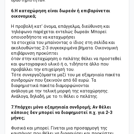
δραστηριοτήτων.
6.Η καταχώρηση είναι δωρεάν ή επιβαρύνεται
οικονομικά;
Η προβολή κατ' όνομα, επάγγελμα, διεύθυνση και
τηλέφωνο παρέχεται εντελώς δωρεάν. Μπορεί
οποιοσδήποτε να καταχωρήσει
τα στοιχεία του μπαίνοντας ο ίδιος στη σελίδα και
ακολουθώντας 2-3 συγκεκριμένα βήματα. Οικονομική
επιβάρυνση προκύπτει
όταν στην καταχώρηση ο πελάτης θέλει να προστεθεί
και φωτογραφικό υλικό ή ο, τιδήποτε άλλο που
προβάλλει την επιχείρησή του.
Τότε συνεργαζόμαστε μαζί του με εξαμηνιαία πακέτα
συνδρομών που ξεκινούν από 60 ευρώ. Τα
διαφημιστικά πακέτα διαμορφώνονται
ανάλογα με την τελική μορφή της καταχώρησης.
Ανάλογα, δηλαδή, με το τι θέλει ο πελάτης.
7.Υπάρχει μόνο εξαμηνιαία συνδρομή; Αν θέλει
κάποιος δεν μπορεί να διαφημιστεί π.χ. για 2-3
μήνες;
Φυσικά και μπορεί. Γίνεται μια προσαρμογή της
καμπάνιας που θέλει να διαφημίσει και προκύπτει