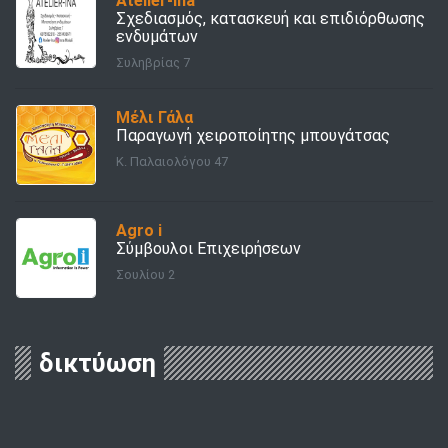
Atelier-Ina
Σχεδιασμός, κατασκευή και επιδιόρθωσης
ενδυμάτων
Συληβρίας 7
Μέλι Γάλα
Παραγωγή χειροποίητης μπουγάτσας
Κ. Παλαιολόγου 47
Agro i
Σύμβουλοι Επιχειρήσεων
Σουλίου 2
δικτύωση