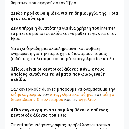
θεμάτων που αφορούν στον Έβρο.
2.Πώς προέκυψε η ιδέα για τη δημιουργία της; Ποια
ήταν τα κίνητρo;
Δεν υπήρχε η δυνατότητα για ένα χρήστη του internet
να μπει σε μια ιστοσελίδα και να μάθει τι γίνεται στον
Έβρο.
Να έχει δηλαδή μια ολοκληρωμένη και σοβαρή
ενημέρωση για την περιοχή σε διάφορους τομείς
(ειδήσεις, πολιτισμό,τουρισμό, επαγγελματίες κ.τ.λ.).
3.Ποιοι είναι οι κεντρικοί άξονες πάνω στους
οποίους κινούνται τα θέματα που φιλοξενεί η
σελίδα;
Σαν κεντρικούς άξονες μπορούμε να ονομάσουμε την
ειδησεογραφία
, τον
επαγγελματικό οδηγό
, τον
οδηγό
διασκέδασης & πολιτισμού
και τις
αγγελίες.
4.Πιο συγκεκριμένα τι περιλαμβάνει ο καθένας
κεντρικός άξονας του site;
Σε επίπεδο ειδησεογραφίας προβάλλονται τοπικά