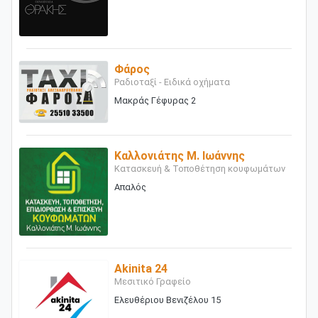
Φάρος
Ραδιοταξί - Ειδικά οχήματα
Μακράς Γέφυρας 2
Καλλονιάτης Μ. Ιωάννης
Κατασκευή & Τοποθέτηση κουφωμάτων
Απαλός
Akinita 24
Μεσιτικό Γραφείο
Ελευθέριου Βενιζέλου 15