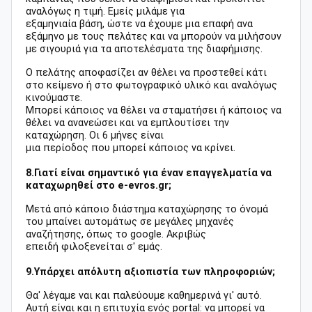
αναλόγως η τιμή. Εμείς μιλάμε για
εξαμηνιαία βάση, ώστε να έχουμε μια επαφή ανα
εξάμηνο με τους πελάτες και να μπορούν να μιλήσουν
με σιγουριά για τα αποτελέσματα της διαφήμισης.
Ο πελάτης αποφασίζει αν θέλει να προστεθεί κάτι
στο κείμενο ή στο φωτογραφικό υλικό και αναλόγως
κινούμαστε.
Μπορεί κάποιος να θέλει να σταματήσει ή κάποιος να
θέλει να ανανεώσει και να εμπλουτίσει την
καταχώρηση. Οι 6 μήνες είναι
μια περίοδος που μπορεί κάποιος να κρίνει.
8.Γιατί είναι σημαντικό για έναν επαγγελματία να
καταχωρηθεί στο e-evros.gr;
Μετά από κάποιο διάστημα καταχώρησης το όνομά
του μπαίνει αυτομάτως σε μεγάλες μηχανές
αναζήτησης, όπως το google. Ακριβώς
επειδή φιλοξενείται σ' εμάς.
9.Υπάρχει απόλυτη αξιοπιστία των πληροφοριών;
Θα' λέγαμε ναι και παλεύουμε καθημερινά γι' αυτό.
Αυτή είναι και η επιτυχία ενός portal: να μπορεί να