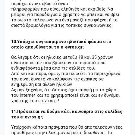
παρέχει έναν σεβαστό όγκο
πληροφοριών που είναι αληθινές και ακριβείς. Να
μπορεί για παράδειγμα ο χρήστης να μπει και να βρεί
το σωστό τηλέφωνο για ένα μαγαζί που ψάχνει ή τα
σωστά δρομολόγια για τις τοπικές συγκοινωνίες.
10.Υπάρχει συγκεκριμένο ηλικιακό φάσμα στο
οποίο απευθύνεται το e-evros.gr;
Θα λεγαμε ότι οι ηλικίες μεταξύ 18 και 35 χρόνων
είναι και αυτές που βρίσκουν τα περισσότερα
ενδιαφέροντα μέσα από τις σελίδες του.
Από κει και πέρα, όμως, πιστεύω ότι τα περιεχόμενά
του είναι δυνατό να καλύψουν τις ανάγκες σε
ενημέρωση και άλλων ηλικιών.
Ας μην ξεχνάμε, ότι όποιος έχει επαφή με το χώρο
του internet και το χρησιμοποιεί είναι και εν δυνάμει
χρήστης του e-evros.gr!.
11.Πρόκειται να δούμε κάτι καινούριο στις σελίδες
του e-evros.gr;
Υπάρχουν κάποια πράγματα που θα αποτελέσουν νέες
προσθήκες στην ηλεκτρονική αυτή διεύθυνση. Το