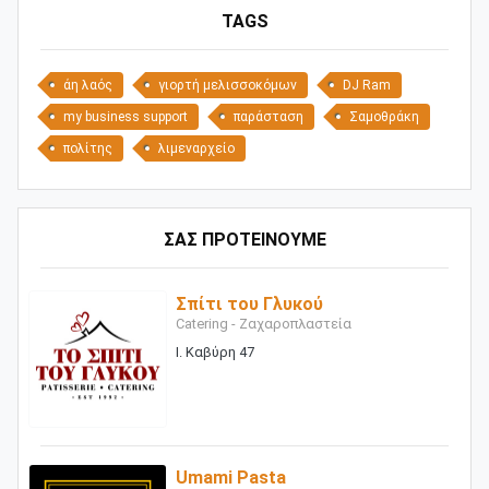
TAGS
άη λαός
γιορτή μελισσοκόμων
DJ Ram
my business support
παράσταση
Σαμοθράκη
πολίτης
λιμεναρχείο
ΣΑΣ ΠΡΟΤΕΙΝΟΥΜΕ
Σπίτι του Γλυκού
Catering - Ζαχαροπλαστεία
Ι. Καβύρη 47
Umami Pasta