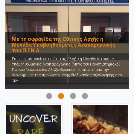
Προηγούμενο
Επόμε
Με τη σφραγίδα της Εθνικής Αρχής η
Μονάδα Υποβοηθούμενης Αναπαραγωγής
του Π.Γ.Ν.Α.
Επίσημη πιστοποίηση ποιότητας έλαβε η Μονάδα Ιατρικώς
Υποβοηθούμενης Αναπαραγωγής (ΜΙΥΑ) του Πανεπιστημιακού
Γενικού Νοσοκομείου Αλεξανδρούπολης, έπειτα από την
ολοκλήρωση της προβλεπόμενης διαδικασίας αξιολόγησης από
την...