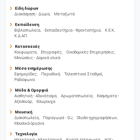
Είδη δώρων
Διακόσμηση - Δώρα
,
Μεταξωτά
Εκπαίδευση
Βιβλιοπωλεία
,
Εκπαιδευτήρια - Φροντιστήρια
,
Κ.Ε.Κ
,
Κ.Δ.ΑΠ.
Κατασκευές
Κουφώματα
,
Επιγραφές
,
Οικοδομικές Επιχειρήσεις
,
Μονώσεις - Δομικά υλικά
Μέσα ενημέρωσης
Εφημερίδες
,
Περιοδικά
,
Τηλεοπτικοί Σταθμοί
,
Ραδιόφωνα
Μόδα & Ομορφιά
Αισθητική - Αδυνάτισμα
,
Αρωματοπωλεία
,
Κοσμήματα -
Αξεσουάρ
,
Εσώρουχα
Μουσική
Δισκοπωλεία
,
Παραγωγοί - DJ
,
Studio ηχογραφήσεων
,
Μουσικά όργανα
Τεχνολογία
Ηλεκτρικά - Ηλεκτρονικά
,
Κινητή τηλεφωνία
,
Η/Υ -