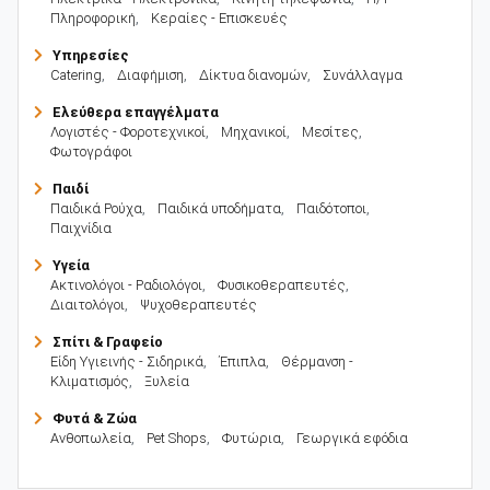
Πληροφορική
,
Κεραίες - Επισκευές
Υπηρεσίες
Catering
,
Διαφήμιση
,
Δίκτυα διανομών
,
Συνάλλαγμα
Ελεύθερα επαγγέλματα
Λογιστές - Φοροτεχνικοί
,
Μηχανικοί
,
Μεσίτες
,
Φωτογράφοι
Παιδί
Παιδικά Ρούχα
,
Παιδικά υποδήματα
,
Παιδότοποι
,
Παιχνίδια
Υγεία
Ακτινολόγοι - Ραδιολόγοι
,
Φυσικοθεραπευτές
,
Διαιτολόγοι
,
Ψυχοθεραπευτές
Σπίτι & Γραφείο
Είδη Υγιεινής - Σιδηρικά
,
Έπιπλα
,
Θέρμανση -
Κλιματισμός
,
Ξυλεία
Φυτά & Ζώα
Ανθοπωλεία
,
Pet Shops
,
Φυτώρια
,
Γεωργικά εφόδια