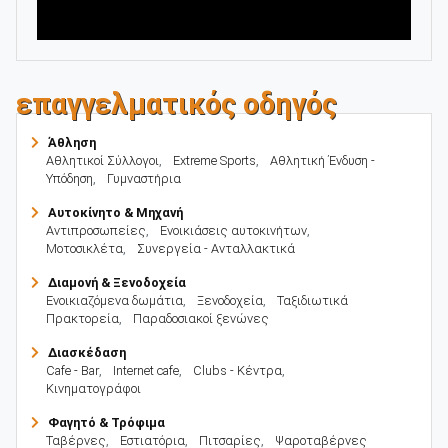
επαγγελματικός οδηγός
Άθληση
Αθλητικοί Σύλλογοι
,
Extreme Sports
,
Αθλητική Ένδυση -
Υπόδηση
,
Γυμναστήρια
Αυτοκίνητο & Μηχανή
Αντιπροσωπείες
,
Ενοικιάσεις αυτοκινήτων
,
Μοτοσικλέτα
,
Συνεργεία - Ανταλλακτικά
Διαμονή & Ξενοδοχεία
Ενοικιαζόμενα δωμάτια
,
Ξενοδοχεία
,
Ταξιδιωτικά
Πρακτορεία
,
Παραδοσιακοί ξενώνες
Διασκέδαση
Cafe - Bar
,
Internet cafe
,
Clubs - Κέντρα
,
Κινηματογράφοι
Φαγητό & Τρόφιμα
Ταβέρνες
,
Εστιατόρια
,
Πιτσαρίες
,
Ψαροταβέρνες