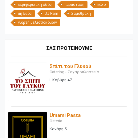
περιφερειακή οδός
παράσταση
πόλο
άη λαός
DJ Ram
Σαμοθράκη
γιορτή μελισσοκόμων
ΣΑΣ ΠΡΟΤΕΙΝΟΥΜΕ
Σπίτι του Γλυκού
Catering - Ζαχαροπλαστεία
Ι. Καβύρη 47
Umami Pasta
Osteria
Κανάρη 5