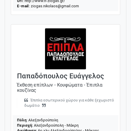
Url:
http://www.n-ziogas.gr/
E-mail:
ziogas.nikolaos@gmail.com
Παπαδόπουλος Ευάγγελος
Έκθεση επίπλων - Κουφώματα - Έπιπλα
κουζίνας
Έπιπλα εσωτερικού χώρου για κάθε ξεχωριστό
δωμάτιο
Πόλη:
Αλεξανδρούπολη
Περιοχή:
Αλεξανδρούπολη - Μάκρη
Διεύθυνση:
6ο χλμ Αλεξανδρούπολης - Μάκρης