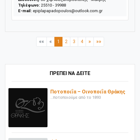
Τηλέφωνο:
25510 - 39988
E-mail:
epiplapapadopoulos@outlook.com.gr
««
«
»
»»
1
2
3
4
ΠΡΕΠΕΙ ΝΑ ΔΕΙΤΕ
Ποτοποιΐα – Οινοποιΐα Θράκης
...ποτοποιούμε από το 1893