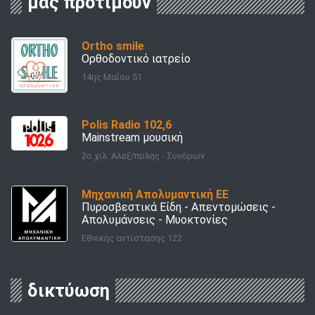
μας προτιμούν
Ortho smile
Ορθοδοντικό ιατρείο
14ης Μαΐου 51
Polis Radio 102,6
Mainstream μουσική
2ο χιλ. Αλεξ/πολης - Συνόρων
Μηχανική Απολυμαντική ΕΕ
Πυροσβεστικά Είδη - Απεντομώσεις -
Απολυμάνσεις - Μυοκτονίες
Εθνικής αντίστασης 122
δικτύωση