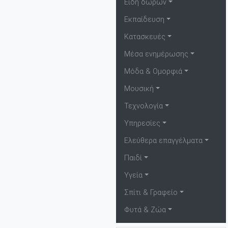
Είδη δώρων
Εκπαίδευση
Κατασκευές
Μέσα ενημέρωσης
Μόδα & Ομορφιά
Μουσική
Τεχνολογία
Υπηρεσίες
Ελεύθερα επαγγέλματα
Παιδί
Υγεία
Σπίτι & Γραφείο
Φυτά & Ζώα