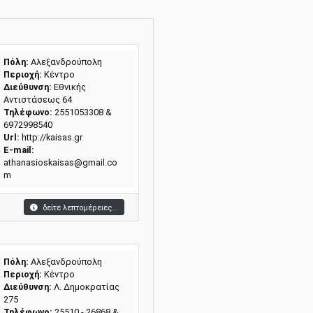
Πόλη:
Αλεξανδρούπολη
Περιοχή:
Κέντρο
Διεύθυνση:
Εθνικής
Αντιστάσεως 64
Τηλέφωνο:
2551053308 &
6972998540
Url:
http://kaisas.gr
E-mail:
athanasioskaisas@gmail.co
m
δείτε λεπτομέρειες...
Πόλη:
Αλεξανδρούπολη
Περιοχή:
Κέντρο
Διεύθυνση:
Λ. Δημοκρατίας
275
Τηλέφωνο:
25510 - 26868 &