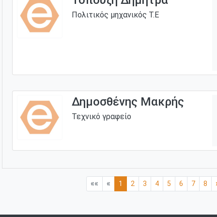
Πολιτικός μηχανικός Τ.Ε
Δημοσθένης Μακρής
Τεχνικό γραφείο
««
«
1
2
3
4
5
6
7
8