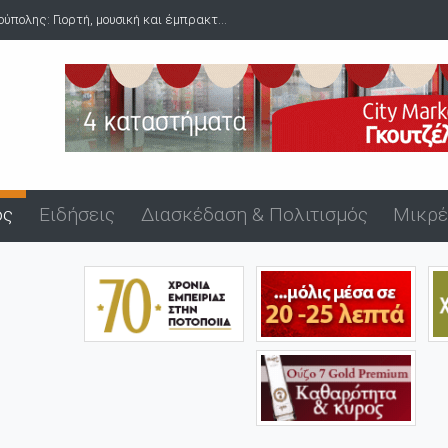
υσική και έμπρακτ...
Δύο συλλήψεις για ναρκωτικά στο λιμάνι της
ός
Ειδήσεις
Διασκέδαση & Πολιτισμός
Μικρέ