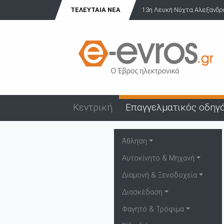
ΤΕΛΕΥΤΑΊΑ ΝΈΑ
13η Λευκή Νύχτα Αλεξανδρούπολης: Γιορτή, μο
Κεντρική
Επαγγελματικός οδηγ
Άθληση
Αυτοκίνητο & Μηχανή
Διαμονή & Ξενοδοχεία
Διασκέδαση
Φαγητό & Τρόφιμα