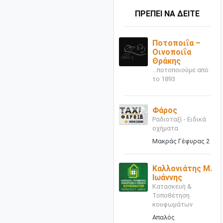
ΠΡΕΠΕΙ ΝΑ ΔΕΙΤΕ
Ποτοποιΐα –
Οινοποιΐα
Θράκης
...ποτοποιούμε από
το 1893
Φάρος
Ραδιοταξί - Ειδικά
οχήματα
Μακράς Γέφυρας 2
Καλλονιάτης Μ.
Ιωάννης
Κατασκευή &
Τοποθέτηση
κουφωμάτων
Απαλός