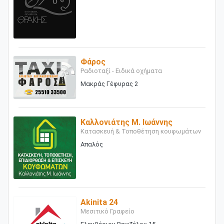
Φάρος
Ραδιοταξί - Ειδικά οχήματα
Μακράς Γέφυρας 2
Καλλονιάτης Μ. Ιωάννης
Κατασκευή & Τοποθέτηση κουφωμάτων
Απαλός
Akinita 24
Μεσιτικό Γραφείο