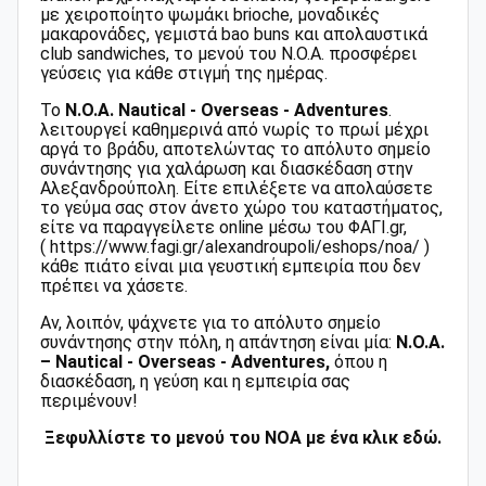
με χειροποίητο ψωμάκι brioche, μοναδικές
μακαρονάδες, γεμιστά bao buns και απολαυστικά
club sandwiches, το μενού του N.O.A. προσφέρει
γεύσεις για κάθε στιγμή της ημέρας.
Το
N.O.A. Nautical - Overseas - Adventures
.
λειτουργεί καθημερινά από νωρίς το πρωί μέχρι
αργά το βράδυ, αποτελώντας το απόλυτο σημείο
συνάντησης για χαλάρωση και διασκέδαση στην
Αλεξανδρούπολη. Είτε επιλέξετε να απολαύσετε
το γεύμα σας στον άνετο χώρο του καταστήματος,
είτε να παραγγείλετε online μέσω του ΦΑΓΙ.gr,
(
https://www.fagi.gr/alexandroupoli/eshops/noa/
)
κάθε πιάτο είναι μια γευστική εμπειρία που δεν
πρέπει να χάσετε.
Αν, λοιπόν, ψάχνετε για το απόλυτο σημείο
συνάντησης στην πόλη, η απάντηση είναι μία:
N.O.A.
– Nautical - Overseas - Adventures,
όπου η
διασκέδαση, η γεύση και η εμπειρία σας
περιμένουν!
Ξεφυλλίστε το μενού του ΝΟΑ με ένα κλικ εδώ.