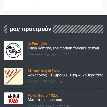
μας προτιμούν
la Famiglia
Pinsa Romana, the modern foodie's answer
Λεωφόρος Δημοκρατίας 365
Μπασδάνη Λίλιαν
Ψυχολόγος - Συμβουλευτική Ψυχοθεραπεία
Βενιζέλου 61 - 5ος Όροφος
Polis Radio 102,6
Mainstream μουσική
2ο χιλ. Αλεξ/πολης - Συνόρων