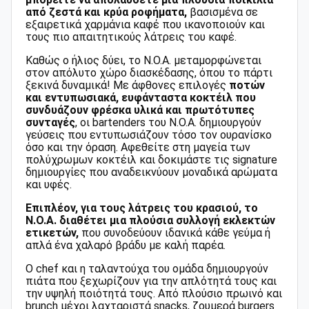
από ζεστά και κρύα ροφήματα,
βασισμένα σε
εξαιρετικά χαρμάνια καφέ που ικανοποιούν και
τους πιο απαιτητικούς λάτρεις του καφέ.
Καθώς ο ήλιος δύει, το N.O.A. μεταμορφώνεται
στον απόλυτο χώρο διασκέδασης, όπου το πάρτι
ξεκινά δυναμικά! Με άφθονες επιλογές
ποτών
και εντυπωσιακά, ευφάνταστα κοκτέιλ που
συνδυάζουν φρέσκα υλικά και πρωτότυπες
συνταγές
, οι bartenders του N.O.A. δημιουργούν
γεύσεις που εντυπωσιάζουν τόσο τον ουρανίσκο
όσο και την όραση. Αφεθείτε στη μαγεία των
πολύχρωμων κοκτέιλ και δοκιμάστε τις signature
δημιουργίες που αναδεικνύουν μοναδικά αρώματα
και υφές.
Επιπλέον, για τους λάτρεις του κρασιού, το
N.O.A. διαθέτει μια πλούσια συλλογή εκλεκτών
ετικετών,
που συνοδεύουν ιδανικά κάθε γεύμα ή
απλά ένα χαλαρό βράδυ με καλή παρέα.
Ο chef και η ταλαντούχα του ομάδα δημιουργούν
πιάτα που ξεχωρίζουν για την απλότητά τους και
την υψηλή ποιότητά τους. Από πλούσιο πρωινό και
brunch μέχρι λαχταριστά snacks, ζουμερά burgers