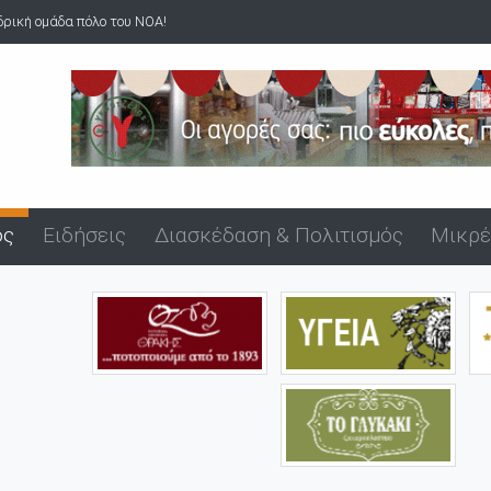
νδρική ομάδα πόλο του ΝΟΑ!
ός
Ειδήσεις
Διασκέδαση & Πολιτισμός
Μικρέ