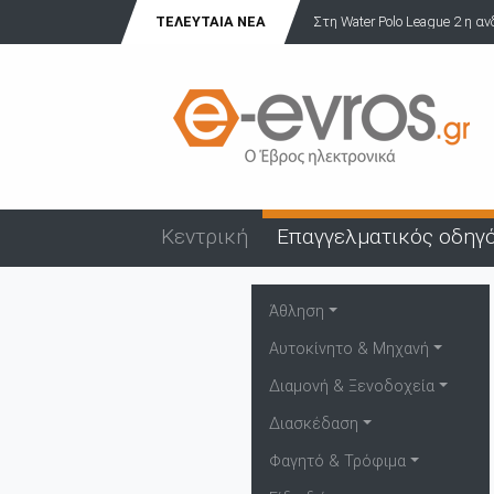
ΤΕΛΕΥΤΑΊΑ ΝΈΑ
Στη Water Polo League 2 η α
Κεντρική
Επαγγελματικός οδηγ
Άθληση
Αυτοκίνητο & Μηχανή
Διαμονή & Ξενοδοχεία
Διασκέδαση
Φαγητό & Τρόφιμα