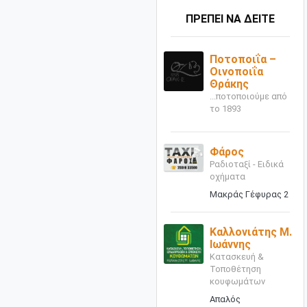
ΠΡΕΠΕΙ ΝΑ ΔΕΙΤΕ
Ποτοποιΐα –
Οινοποιΐα
Θράκης
...ποτοποιούμε από
το 1893
Φάρος
Ραδιοταξί - Ειδικά
οχήματα
Μακράς Γέφυρας 2
Καλλονιάτης Μ.
Ιωάννης
Κατασκευή &
Τοποθέτηση
κουφωμάτων
Απαλός