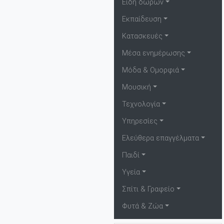
Είδη δώρων
Εκπαίδευση
Κατασκευές
Μέσα ενημέρωσης
Μόδα & Ομορφιά
Μουσική
Τεχνολογία
Υπηρεσίες
Ελεύθερα επαγγέλματα
Παιδί
Υγεία
Σπίτι & Γραφείο
Φυτά & Ζώα