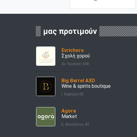
μας προτιμούν
Evrichoro
Σχολή χορού
Αν. Θράκης 43Β
Big Barrel AXD
Wine & spirits boutique
Ι. Καβύρη 83
Agora
Market
E. Βενιζέλου 45