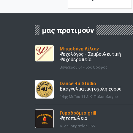
μας προτιμούν
Μπασδάνη Λίλιαν
Ψυχολόγος - Συμβουλευτική
Ψυχοθεραπεία
Βενιζέλου 61 - 5ος Όροφος
Dance 4u Studio
Επαγγελματική σχολή χορού
14ης Μαΐου 11 & Κ. Παλαιολόγου
Γυροδρόμιο grill
Ψητοπωλείο
Λ. Δημοκρατίας 355