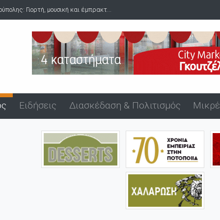
πολης: Γιορτή, μουσική και έμπρακτ...
ός
Ειδήσεις
Διασκέδαση & Πολιτισμός
Μικρέ