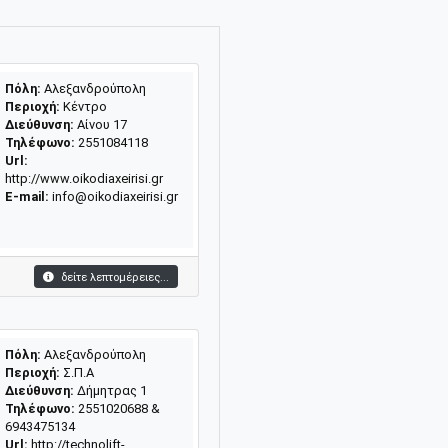
Πόλη:
Αλεξανδρούπολη
Περιοχή:
Κέντρο
Διεύθυνση:
Αίνου 17
Τηλέφωνο:
2551084118
Url:
http://www.oikodiaxeirisi.gr
E-mail:
info@oikodiaxeirisi.gr
δείτε λεπτομέρειες...
Πόλη:
Αλεξανδρούπολη
Περιοχή:
Σ.Π.Α
Διεύθυνση:
Δήμητρας 1
Τηλέφωνο:
2551020688 &
6943475134
Url:
http://technolift-