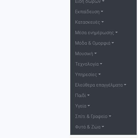
Είδη δώρων
Εκπαίδευση
Κατασκευές
Μέσα ενημέρωσης
Μόδα & Ομορφιά
Μουσική
Τεχνολογία
Υπηρεσίες
Ελεύθερα επαγγέλματα
Παιδί
Υγεία
Σπίτι & Γραφείο
Φυτά & Ζώα