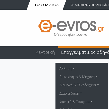
ΤΕΛΕΥΤΑΊΑ ΝΈΑ
13η Λευκή Νύχτα Αλεξανδρού
Κεντρική
Επαγγελματικός οδηγ
Άθληση
Αυτοκίνητο & Μηχανή
Διαμονή & Ξενοδοχεία
Διασκέδαση
Φαγητό & Τρόφιμα