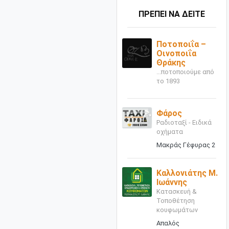
ΠΡΕΠΕΙ ΝΑ ΔΕΙΤΕ
Ποτοποιΐα –
Οινοποιΐα
Θράκης
...ποτοποιούμε από
το 1893
Φάρος
Ραδιοταξί - Ειδικά
οχήματα
Μακράς Γέφυρας 2
Καλλονιάτης Μ.
Ιωάννης
Κατασκευή &
Τοποθέτηση
κουφωμάτων
Απαλός