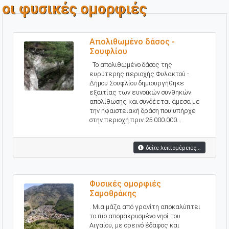
οι φυσικές ομορφιές
Απολιθωμένο δάσος -
Σουφλίου
Το απολιθωμένο δάσος της
ευρύτερης περιοχής Φυλακτού -
Δήμου Σουφλίου δημιουργήθηκε
εξαιτίας των ευνοϊκών συνθηκών
απολίθωσης και συνδέεται άμεσα με
την ηφαιστειακή δράση που υπήρχε
στην περιοχή πριν 25.000.000...
δείτε λεπτομέρειες...
Φυσικές ομορφιές
Σαμοθράκης
. Μια μάζα από γρανίτη αποκαλύπτει
το πιο απομακρυσμένο νησί του
Αιγαίου, με ορεινό έδαφος και