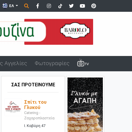
ΕΛ
ς Αγγελίες
Φωτογραφίες
ΣΑΣ ΠΡΟΤΕΙΝΟΥΜΕ
Σπίτι του
Γλυκού
Catering -
Ζαχαροπλαστεία
Ι. Καβύρη 47