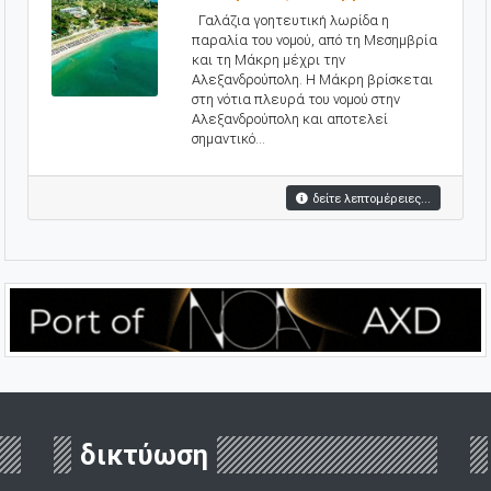
Γαλάζια γοητευτική λωρίδα η
παραλία του νομού, από τη Mεσημβρία
και τη Mάκρη μέχρι την
Aλεξανδρούπολη. Η Μάκρη βρίσκεται
στη νότια πλευρά του νομού στην
Αλεξανδρούπολη και αποτελεί
σημαντικό...
δείτε λεπτομέρειες...
δικτύωση