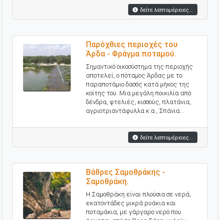
δείτε λεπτομέρειες...
Παρόχθιες περιοχές του
Άρδα - Φράγμα ποταμού.
Σημαντικό οικοσύστημα της περιοχής
αποτελεί, ο πόταμος Άρδας με το
παραποτάμιο δασός κατά μήκος της
κοίτης του. Μια μεγάλη ποικιλία από
δένδρα, φτελιές, κισσούς, πλατάνια,
αγριοτριαντάφυλλα κ.α., Σπάνια...
δείτε λεπτομέρειες...
Βάθρες Σαμοθράκης -
Σαμοθράκη.
Η Σαμοθράκη είναι πλούσια σε νερά,
εκατοντάδες μικρά ρυάκια και
ποταμάκια, με γάργαρο νερό που