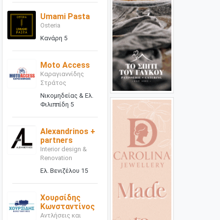
Umami Pasta
Osteria
Κανάρη 5
Moto Access
Καραγιαννίδης
Στράτος
Νικομηδείας & Ελ.
Φιλιππίδη 5
Alexandrinos +
partners
Interior design &
Renovation
Ελ. Βενιζέλου 15
Χουρσίδης
Κωνσταντίνος
Αντλήσεις και