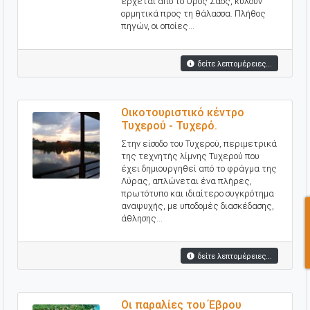
έρχεται από το Όρος Σάος, κυλούν
ορμητικά προς τη θάλασσα. Πλήθος
πηγών, οι οποίες...
δείτε λεπτομέρειες...
Οικοτουριστικό κέντρο
Τυχερού - Τυχερό.
Στην είσοδο του Τυχερού, περιμετρικά
της τεχνητής λίμνης Τυχερού που
έχει δημιουργηθεί από το φράγμα της
Λύρας, απλώνεται ένα πλήρες,
πρωτότυπο και ιδιαίτερο συγκρότημα
αναψυχής, με υποδομές διασκέδασης,
άθλησης...
δείτε λεπτομέρειες...
Οι παραλίες του Έβρου