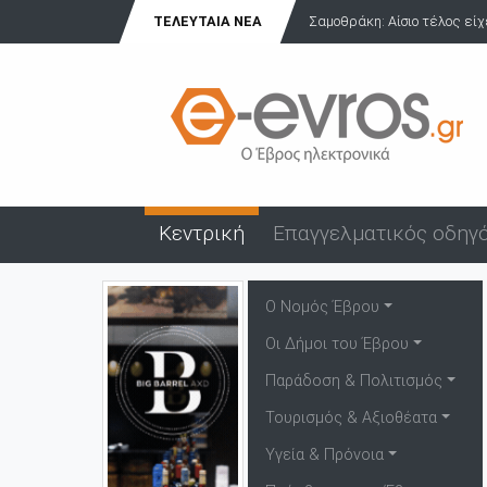
κη: Αίσιο τέλος είχε η περιπέτεια Ιταλίδας τουρίστρια...
ΤΕΛΕΥΤΑΊΑ ΝΈΑ
Πανήγυ
Κεντρική
Επαγγελματικός οδηγ
Ο Νομός Έβρου
Οι Δήμοι του Έβρου
Παράδοση & Πολιτισμός
Τουρισμός & Αξιοθέατα
Υγεία & Πρόνοια