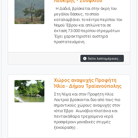
Λευκίμης - Σουφλίου
Η Δαδιά, βρίσκεται στην άκρη του
μεγάλου δάσους, το οποίο
καταλαμβάνει το κέντρο περίπου του
Νομού 'Eβρου και απλώνεται σε
έκταση 73.000 περίπου στρεμμάτων.
'Eχει χαρακτηριστεί αυστηρά
προστατευόμενη...
δείτε λεπτομέρειες...
Χώρος αναψυχής Προφήτη
Ήλία - Δήμου Τραϊανούπολης
Στη Νίψα και στον Προφήτη Ηλία
Λουτρού βρίσκονται δύο από τους πιο
σημαντικούς χώρους αναψυχής στον
νότιο Έβρο. Αιωνόβια πλατάνια και
πεντακάθαρα τρεχούμενα νερά
προσφέρουν μοναδικές στιγμές
ξεκούρασης...