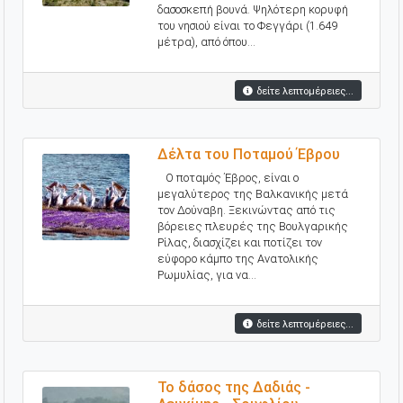
δασοσκεπή βουνά. Ψηλότερη κορυφή
του νησιού είναι το Φεγγάρι (1.649
μέτρα), από όπου...
δείτε λεπτομέρειες...
Δέλτα του Ποταμού Έβρου
Ο ποταμός Έβρος, είναι ο
μεγαλύτερος της Βαλκανικής μετά
τον Δούναβη. Ξεκινώντας από τις
βόρειες πλευρές της Βουλγαρικής
Ρίλας, διασχίζει και ποτίζει τον
εύφορο κάμπο της Ανατολικής
Ρωμυλίας, για να...
δείτε λεπτομέρειες...
Το δάσος της Δαδιάς -