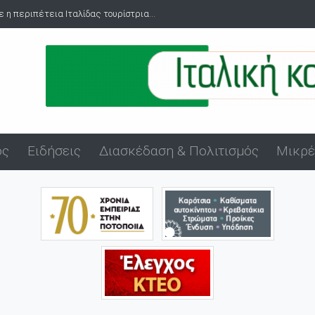
ρη Αγίου Εύπλου στο λιμάνι της Αλεξανδρούπολης
ός
Ειδήσεις
Διασκέδαση & Πολιτισμός
Μικρέ