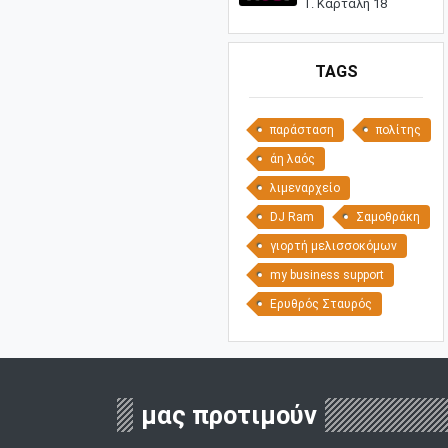
Γ. Καρτάλη 18
TAGS
παράσταση
πολίτης
άη λαός
λιμεναρχείο
DJ Ram
Σαμοθράκη
γιορτή μελισσοκόμων
my business support
Ερυθρός Σταυρός
μας προτιμούν