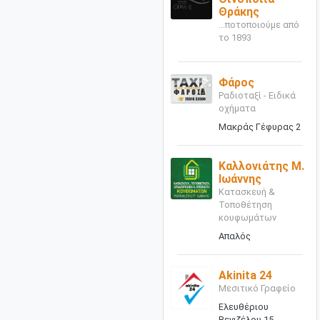
Θράκης
...ποτοποιούμε από
το 1893
Φάρος
Ραδιοταξί - Ειδικά
οχήματα
Μακράς Γέφυρας 2
Καλλονιάτης Μ.
Ιωάννης
Κατασκευή &
Τοποθέτηση
κουφωμάτων
Απαλός
Akinita 24
Μεσιτικό Γραφείο
Ελευθέριου
Βενιζέλου 15