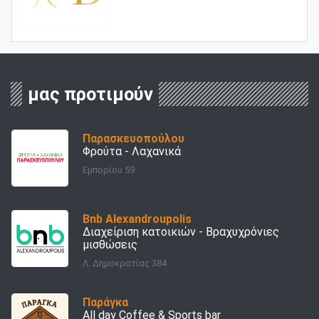
μας προτιμούν
Παρασκευοπούλου
Φρούτα - Λαχανικά
Εμπορίου 59
Bnb Alexandroupolis
Διαχείριση κατοικιών - Bραχυχρόνιες
μισθώσεις
Λ. Δημοκρατίας 384
Παράγκα
All day Coffee & Sports bar