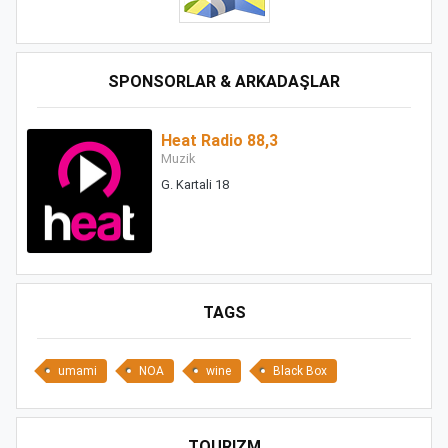
SPONSORLAR & ARKADAŞLAR
Heat Radio 88,3
Muzik
G. Kartali 18
TAGS
umami
NOA
wine
Black Box
TOURIZM