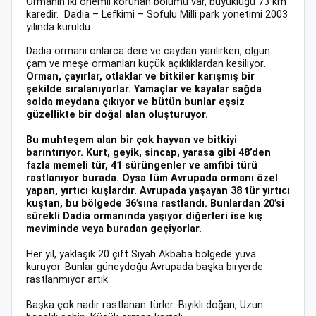
Ormanın iki önemli korunan bölümü var, büyüklüğü 73 km
karedir. Dadia – Lefkimi – Sofulu Milli park yönetimi 2003
yılında kuruldu.
Dadia ormanı onlarca dere ve caydan yarılırken, olgun
çam ve meşe ormanları küçük açıklıklardan kesiliyor.
Orman, çayırlar, otlaklar ve bitkiler karışmış bir
şekilde sıralanıyorlar. Yamaçlar ve kayalar sağda
solda meydana çıkıyor ve bütün bunlar eşsiz
güzellikte bir doğal alan oluşturuyor.
Bu muhteşem alan bir çok hayvan ve bitkiyi
barıntırıyor. Kurt, geyik, sincap, yarasa gibi 48’den
fazla memeli tür, 41 sürüngenler ve amfibi türü
rastlanıyor burada. Oysa tüm Avrupada ormanı özel
yapan, yırtıcı kuşlardır. Avrupada yaşayan 38 tür yırtıcı
kuştan, bu bölgede 36’sına rastlandı. Bunlardan 20’si
sürekli Dadia ormanında yaşıyor diğerleri ise kış
meviminde veya buradan geçiyorlar.
Her yıl, yaklaşık 20 çift Siyah Akbaba bölgede yuva
kuruyor. Bunlar güneydoğu Avrupada başka biryerde
rastlanmıyor artık.
Başka çok nadir rastlanan türler: Bıyıklı doğan, Uzun