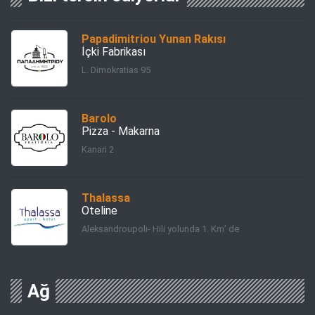
Papadimitriou Yunan Rakısı
İçki Fabrikası
L. Dimokratias 95
Barolo
Pizza - Makarna
Kanari 2
Thalassa
Oteline
Aleksandroupolı- Hili yolunda 1. Km’ de
Ağ