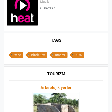
Muzik
G. Kartali 18
TAGS
wine
Black Box
umami
NOA
TOURIZM
Arkeolojık yerler