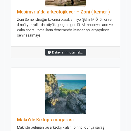
Mesimvria'da arkeolojik yer – Zoni ( kemer )
Zoni Semendireğin kolonisi olarak anılıyor.Şehir M.Ö. 5.nci ve
4.ncü yüz yıllarda büyük gelişme gördü. Makedonyalıların ve
daha sonra Romalıların döneminde karadan yollar yapılınca
şehir azalmaya...
Detaylarını görmek...
Makri'de Kiklops mağarası.
Makride bulunan bu arkeolojik alanı birinci dünya savaş