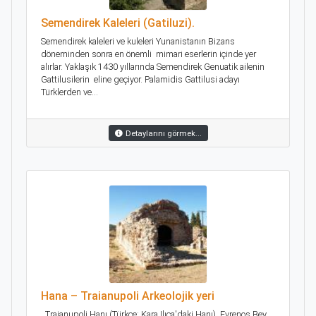
Semendirek Kaleleri (Gatiluzi).
Semendirek kaleleri ve kuleleri Yunanistanın Bizans
döneminden sonra en önemli mimari eserlerin içinde yer
alırlar. Yaklaşık 1430 yıllarında Semendirek Genuatik ailenin
Gattilusilerin eline geçiyor. Palamidis Gattilusi adayı
Türklerden ve...
Detaylarını görmek...
Hana – Traianupoli Arkeolojik yeri
Traianupoli Hanı (Türkçe: Kara Ilıca'daki Hanı), Evrenos Bey