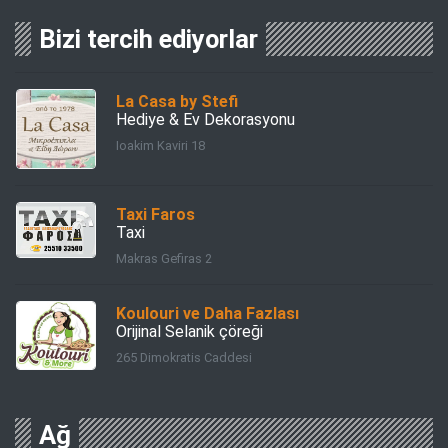
Bizi tercih ediyorlar
La Casa by Stefi
Hediye & Ev Dekorasyonu
Ioakim Kaviri 18
Taxi Faros
Taxi
Makras Gefiras 2
Koulouri ve Daha Fazlası
Orijinal Selanik çöreği
265 Dimokratis Caddesi
Ağ