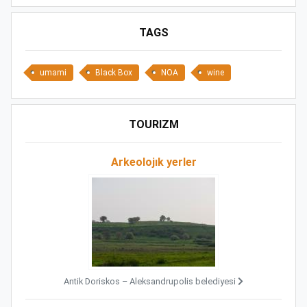
TAGS
umami
Black Box
NOA
wine
TOURIZM
Arkeolojık yerler
Antik Doriskos – Aleksandrupolis belediyesi