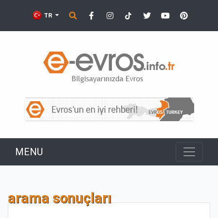
TR
MENU
arama sonuçları