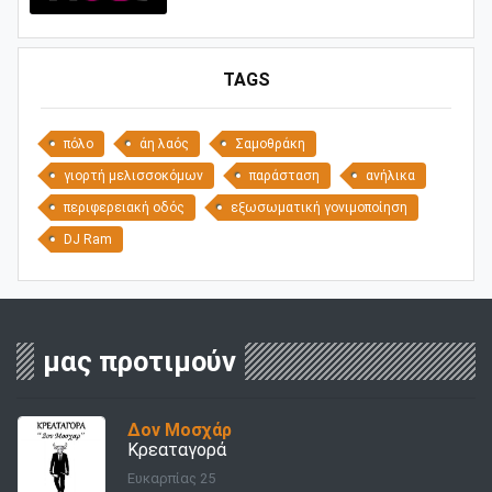
TAGS
πόλο
άη λαός
Σαμοθράκη
γιορτή μελισσοκόμων
παράσταση
ανήλικα
περιφερειακή οδός
εξωσωματική γονιμοποίηση
DJ Ram
μας προτιμούν
Δον Μοσχάρ
Κρεαταγορά
Ευκαρπίας 25