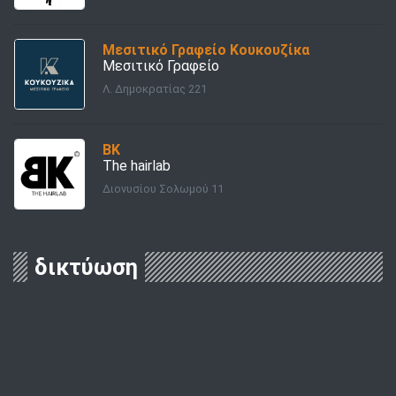
Μεσιτικό Γραφείο Κουκουζίκα
Μεσιτικό Γραφείο
Λ. Δημοκρατίας 221
BK
The hairlab
Διονυσίου Σολωμού 11
δικτύωση