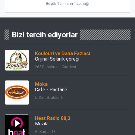
Büyük Tanrıların Tapınağı
Bizi tercih ediyorlar
Koulouri ve Daha Fazlası
Orijinal Selanik çöreği
265 Dimokratis Caddesi
Moka
Cafe - Pastane
L. Dimokratias 3
Heat Radio 88,3
Muzik
G. Kartali 18