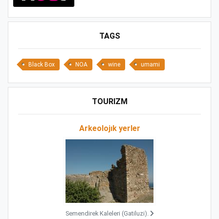
TAGS
Black Box
NOA
wine
umami
TOURIZM
Arkeolojık yerler
Semendirek Kaleleri (Gatiluzi).