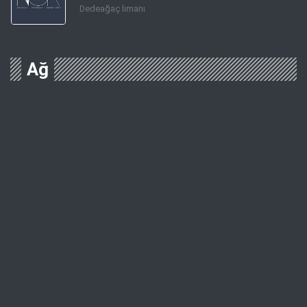
Dedeağaç‬ lımanı
Ağ