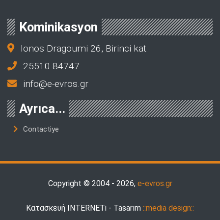
Kominikasyon
Ionos Dragoumi 26, Birinci kat
25510 84747
info@e-evros.gr
Ayrıca...
Contactiye
Copyright © 2004 - 2026,
e-evros.gr
Κατασκευή INTERNETi - Tasarım
::media design::