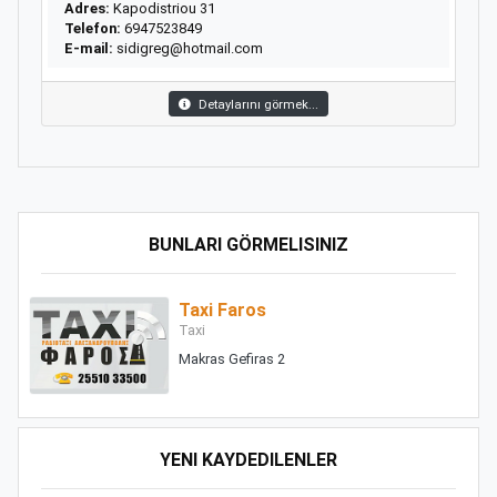
Adres:
Kapodistriou 31
Telefon:
6947523849
E-mail:
sidigreg@hotmail.com
Detaylarını görmek...
BUNLARI GÖRMELISINIZ
Taxi Faros
Taxi
Makras Gefiras 2
YENI KAYDEDILENLER