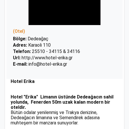
(Otel)
Bölge:
Dedeağaç
Adres:
Karaoli 110
Telefon:
25510 - 34115 & 34116
Url:
http://www.hotel-erika.gr
E-mail:
info@hotel-erika.gr
Hotel Erika
Ηοtel "Erika" Limanın üstünde Dedeağacın sahil
yolunda, Fenerden 50m uzak kalan modern bir
oteldir.
Bütün odalar yenilenmiş ve Trakya denizine,
Dedeağacın limanına ve Semendirek adasına
muhteşem bir manzara sunuyorlar.