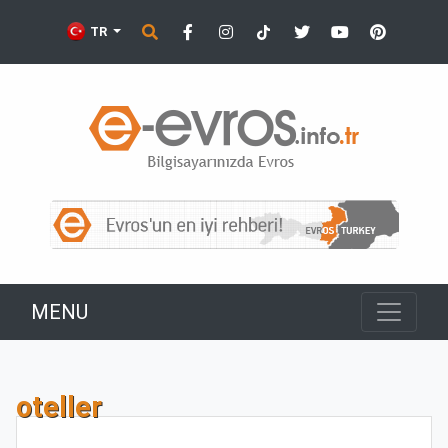
TR
MENU
oteller