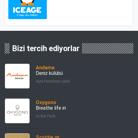
Bizi tercih ediyorlar
Andama
Deniz külübü
Ayıa Paraskevı şahil
Oxygono
Breathe life in
İzciler Parkı
Scottie.gr