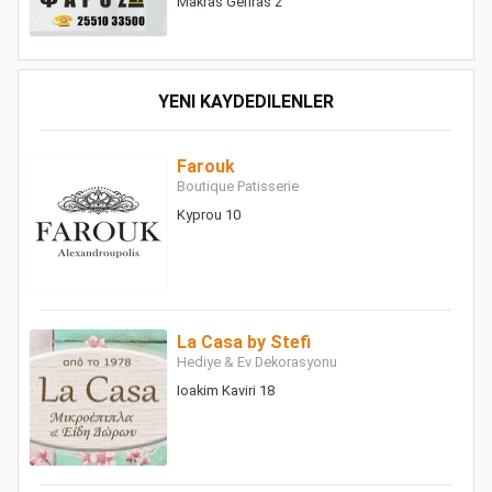
Makras Gefiras 2
YENI KAYDEDILENLER
Farouk
Boutique Patisserie
Kyprou 10
La Casa by Stefi
Hediye & Ev Dekorasyonu
Ioakim Kaviri 18