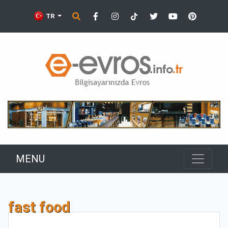
TR
MENU
fast food