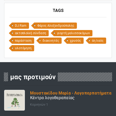
TAGS
DJ Ram
Φάρος Αλεξανδρούπολης
ακτοπλοϊκή σύνδεση
γιορτή μελισσοκόμων
παράσταση
διακινητές
χρυσός
άη λαός
υλοτόμηση
μας προτιμούν
Μουστακίδου Μαρία - Λογοπερπατήματα
Κέντρο λογοθεραπείας
Κομνηνών 1