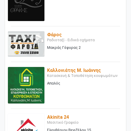
Φάρος
Ραδιοταξί - Ειδικά οχήματα
Μακράς Γέφυρας 2
Καλλονιάτης Μ. Ιωάννης
Κατασκευή & Τοποθέτηση κουφωμάτων
Απαλός
Akinita 24
Μεσιτικό Γραφείο
Ελευθέριου Βενιζέλου 15