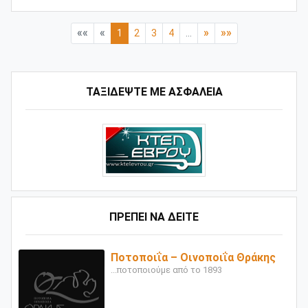
««
«
»
»»
1
2
3
4
...
ΤΑΞΙΔΕΨΤΕ ΜΕ ΑΣΦΑΛΕΙΑ
ΠΡΕΠΕΙ ΝΑ ΔΕΙΤΕ
Ποτοποιΐα – Οινοποιΐα Θράκης
...ποτοποιούμε από το 1893