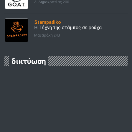
Λ. Δημοκρατίας 200
Stampadiko
Η Τέχνη της στάμπας σε ρούχα
Μαζαράκη 24Β
δικτύωση