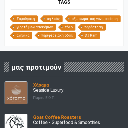
TAGS
Σαμοθράκη
άη λαός
εξωσωματική γονιμοποίηση
γιορτή μελισσοκόμων
πόλο
παράσταση
ανήλικα
περιφερειακή οδός
DJ Ram
μας προτιμούν
Χάραμα
Seaside Luxury
Πάρκο Ε.Ο.Τ.
Goat Coffee Roasters
Coffee - Superfood & Smoothies