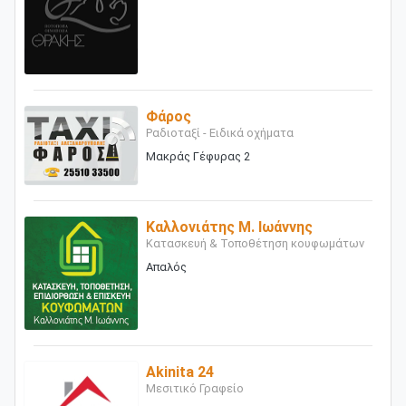
Φάρος
Ραδιοταξί - Ειδικά οχήματα
Μακράς Γέφυρας 2
Καλλονιάτης Μ. Ιωάννης
Κατασκευή & Τοποθέτηση κουφωμάτων
Απαλός
Akinita 24
Μεσιτικό Γραφείο