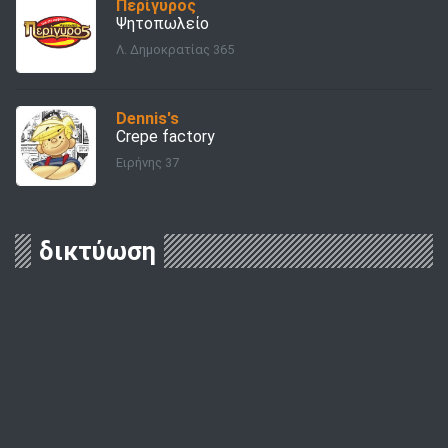
Περίγυρος
Ψητοπωλείο
Λ. Δημοκρατίας 365
Dennis's
Crepe factory
Ειρήνης 37
δικτύωση