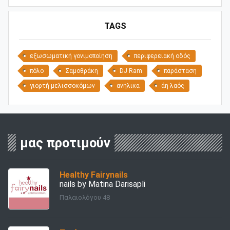
TAGS
εξωσωματική γονιμοποίηση
περιφερειακή οδός
πόλο
Σαμοθράκη
DJ Ram
παράσταση
γιορτή μελισσοκόμων
ανήλικα
άη λαός
μας προτιμούν
Healthy Fairynails
nails by Matina Darisapli
Παλαιολόγου 48