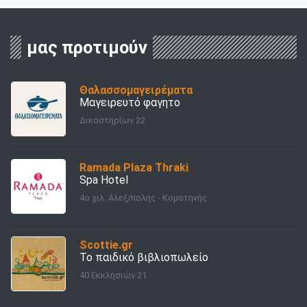
μας προτιμούν
Θαλασσομαγειρέματα
Μαγειρευτό φαγητο
Δικαστηρίων 22
Ramada Plaza Thraki
Spa Hotel
4ο χιλ. Αλεξ/πολης - Κομοτηνής
Scottie.gr
Το παιδικό βιβλιοπωλείο
40 Εκκλησιών 21