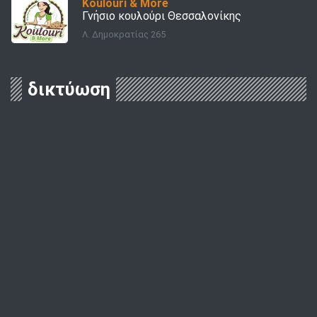
Koulouri & More
Γνήσιο κουλούρι Θεσσαλονίκης
Λ. Δημοκρατίας 265
δικτύωση