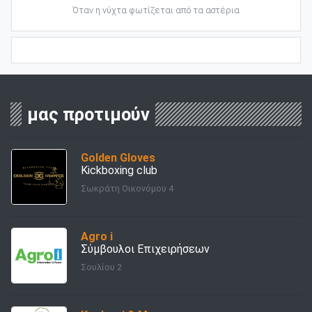
Όταν η νύχτα φωτίζεται από τα αστέρια
μας προτιμούν
Golden Gloves
Kickboxing club
Σωκράτη Οικονόμου 4
Agro i
Σύμβουλοι Επιχειρήσεων
Σουλίου 2