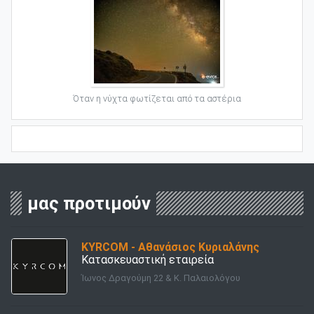
Όταν η νύχτα φωτίζεται από τα αστέρια
μας προτιμούν
KYRCOM - Αθανάσιος Κυριαλάνης
Κατασκευαστική εταιρεία
Ίωνος Δραγούμη 22 & Κ. Παλαιολόγου