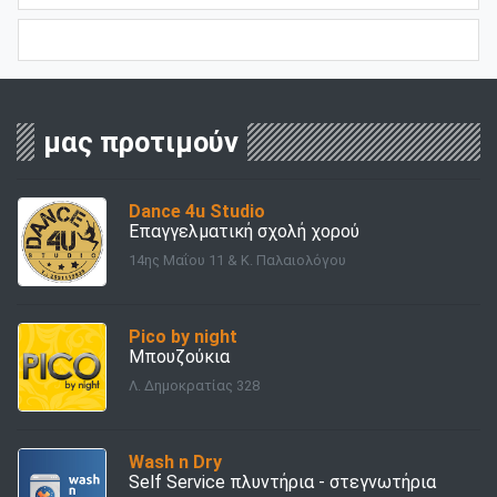
μας προτιμούν
Dance 4u Studio
Επαγγελματική σχολή χορού
14ης Μαΐου 11 & Κ. Παλαιολόγου
Pico by night
Μπουζούκια
Λ. Δημοκρατίας 328
Wash n Dry
Self Service πλυντήρια - στεγνωτήρια