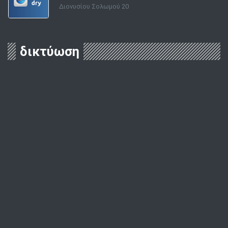
Διονυσίου Σολωμού 20
δικτύωση