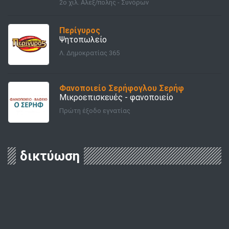
2ο χιλ. Αλεξ/πολης - Συνόρων
Περίγυρος
Ψητοπωλείο
Λ. Δημοκρατίας 365
Φανοποιείο Σερήφογλου Σερήφ
Μικροεπισκευές - φανοποιείο
Πρώτη έξοδο εγνατίας
δικτύωση