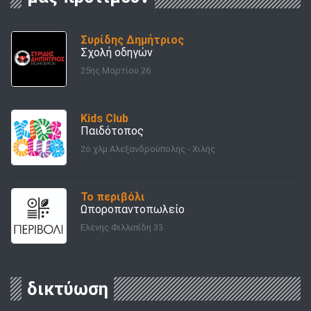
Συρίδης Δημήτριος
Σχολή οδηγών
25ης Μαρτίου 26
Kids Club
Παιδότοπος
2o χλμ Αλεξανδρούπολης - Χιλής
Το περιβόλι
Ωποροπαντοπωλείο
Ελένης Φιλλιπίδη 33
δικτύωση