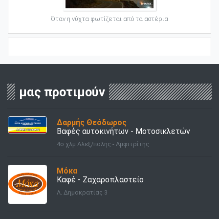
Όταν η νύχτα φωτίζεται από τα αστέρια
μας προτιμούν
Δαρμής Θεόδωρος
Βαφές αυτοκινήτων - Μοτοσικλετών
4ο χλμ Αλεξ/πολης - Αμφιτρίτης
Μόκα
Καφέ - Ζαχαροπλαστείο
Λ. Δημοκρατίας 3