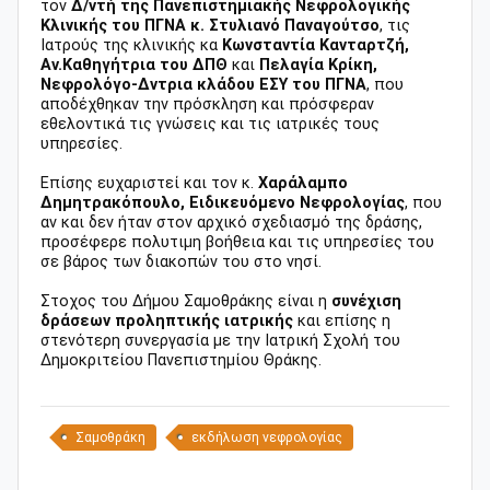
τον
Δ/ντή της Πανεπιστημιακής Νεφρολογικής
Κλινικής του ΠΓΝΑ κ. Στυλιανό Παναγούτσο
, τις
Ιατρούς της κλινικής κα
Κωνσταντία Κανταρτζή,
Αν.Καθηγήτρια του ΔΠΘ
και
Πελαγία Κρίκη,
Νεφρολόγο-Δντρια κλάδου ΕΣΥ του ΠΓΝΑ
, που
αποδέχθηκαν την πρόσκληση και πρόσφεραν
εθελοντικά τις γνώσεις και τις ιατρικές τους
υπηρεσίες.
Επίσης ευχαριστεί και τον κ.
Χαράλαμπο
Δημητρακόπουλο, Ειδικευόμενο Νεφρολογίας
, που
αν και δεν ήταν στον αρχικό σχεδιασμό της δράσης,
προσέφερε πολυτιμη βοήθεια και τις υπηρεσίες του
σε βάρος των διακοπών του στο νησί.
Στοχος του Δήμου Σαμοθράκης είναι η
συνέχιση
δράσεων προληπτικής ιατρικής
και επίσης η
στενότερη συνεργασία με την Ιατρική Σχολή του
Δημοκριτείου Πανεπιστημίου Θράκης.
Σαμοθράκη
εκδήλωση νεφρολογίας