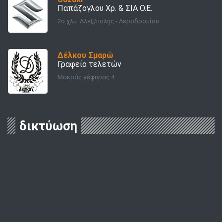
Παπάζογλου Χρ. & ΣΙΑ Ο.Ε.
2o χλμ. Αλεξ/πολης - Αεροδρομίου
Δέλκου Σμαρώ
Γραφείο τελετών
Μακράς γέφυρας 4
δικτύωση