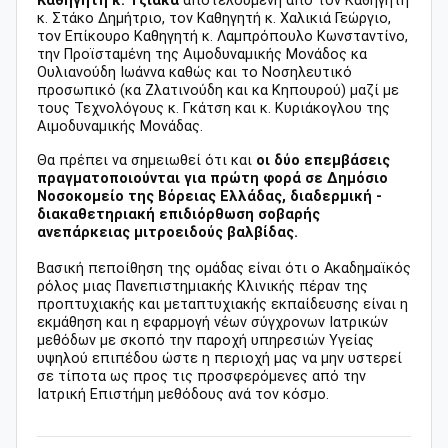
Καθηγητή κ. Τζιακά
αποτελούμενη από τον Καθηγητή
κ. Στάκο Δημήτριο, τον Καθηγητή κ. Χαλικιά Γεώργιο,
τον Επίκουρο Καθηγητή κ. Λαμπρόπουλο Κωνσταντίνο,
την Προϊσταμένη της Αιμοδυναμικής Μονάδος κα
Ουλιανούδη Ιωάννα καθώς και το Νοσηλευτικό
προσωπικό (κα Ζλατινούδη και κα Κηπουρού) μαζί με
τους Τεχνολόγους κ. Γκάτση και κ. Κυριάκογλου της
Αιμοδυναμικής Μονάδας.
Θα πρέπει να σημειωθεί ότι και
οι δύο επεμβάσεις
πραγματοποιούνται για πρώτη φορά σε Δημόσιο
Νοσοκομείο της Βόρειας Ελλάδας, διαδερμική -
διακαθετηριακή επιδιόρθωση σοβαρής
ανεπάρκειας μιτροειδούς βαλβίδας.
Βασική πεποίθηση της ομάδας είναι ότι ο Ακαδημαϊκός
ρόλος μιας Πανεπιστημιακής Κλινικής πέραν της
προπτυχιακής και μεταπτυχιακής εκπαίδευσης είναι η
εκμάθηση και η εφαρμογή νέων σύγχρονων Ιατρικών
μεθόδων με σκοπό την παροχή υπηρεσιών Υγείας
υψηλού επιπέδου ώστε η περιοχή μας να μην υστερεί
σε τίποτα ως προς τις προσφερόμενες από την
Ιατρική Επιστήμη μεθόδους ανά τον κόσμο.