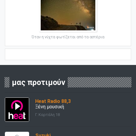
Όταν η νύχτα φωτίζεται από τα αστέρια
μας προτιμούν
Heat Radio 88,3
Ξένη μουσική
Γ. Καρτάλη 18
Suzuki