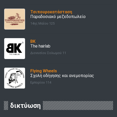
Τσιπουροκατάσταση
Παραδοσιακό μεζεδοπωλείο
14ης Μαΐου 125
BK
The hairlab
Διονυσίου Σολωμού 11
Flying Wheels
Σχολή οδήγησης και ανεμοπορίας
Εμπορίου 114
δικτύωση