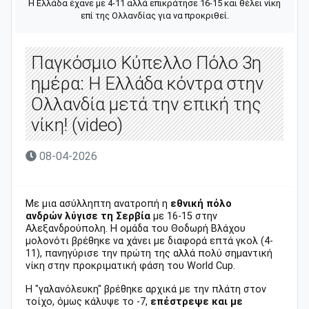
Η Ελλάδα έχανε με 4-11 αλλά επικράτησε 16-15 και θέλει νίκη
επί της Ολλανδίας για να προκριθεί.
Παγκόσμιο Κύπελλο Πόλο 3η
ημέρα: Η Ελλάδα κόντρα στην
Ολλανδία μετά την επική της
νίκη! (video)
08-04-2026
Με μια ασύλληπτη ανατροπή η
εθνική πόλο
ανδρών
λύγισε τη Σερβία
με 16-15 στην
Αλεξανδρούπολη. Η ομάδα του Θοδωρή Βλάχου
μολονότι βρέθηκε να χάνει με διαφορά επτά γκολ (4-
11), πανηγύρισε την πρώτη της αλλά πολύ σημαντική
νίκη στην προκριματική φάση του World Cup.
Η "γαλανόλευκη" βρέθηκε αρχικά με την πλάτη στον
τοίχο, όμως κάλυψε το -7,
επέστρεψε και με