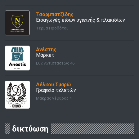
Τσορμπατζίδης
Εισαγωγές ειδών υγιεινής & πλακιδίων
Τέρμα Ηροδότου
Ανέστης
Μάρκετ
Εθν. Αντιστάσεως 46
Δέλκου Σμαρώ
Γραφείο τελετών
Μακράς γέφυρας 4
δικτύωση