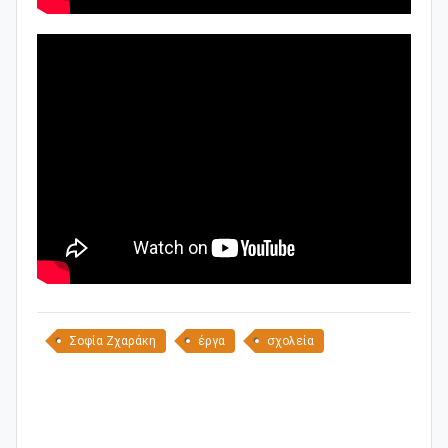
Σοφία Ζχαράκη
έργα
σχολεία