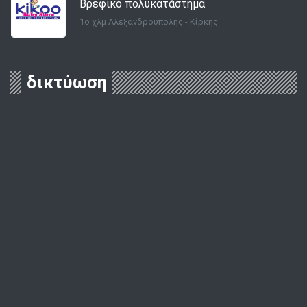
Βρεφικό πολυκατάστημα
1ο χλμ Αλεξανδρούπολης - Κίρκης
δικτύωση