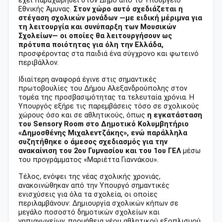
έχει παραχωρηθεί στον Δήμο από το Υπουργείο
Εθνικής Άμυνας.
Στον χώρο αυτό σχεδιάζεται η
στέγαση σχολικών μονάδων —με ειδική μέριμνα για
τη λειτουργία και συνύπαρξη των Μουσικών
Σχολείων— οι οποίες θα λειτουργήσουν ως
πρότυπα ποιότητας για όλη την Ελλάδα,
προσφέροντας στα παιδιά ένα σύγχρονο και φωτεινό
περιβάλλον.
Ιδιαίτερη αναφορά έγινε στις σημαντικές
πρωτοβουλίες του Δήμου Αλεξανδρούπολης στον
τομέα της προσβασιμότητας τα τελευταία χρόνια. Η
Υπουργός εξήρε τις παρεμβάσεις τόσο σε σχολικούς
χώρους όσο και σε αθλητικούς, όπως
η εγκατάσταση
του Sensory Room στο Δημοτικό Κολυμβητήριο
«Δημοσθένης Μιχαλεντζάκης», ενώ παράλληλα
συζητήθηκε ο άμεσος σχεδιασμός για την
ανακαίνιση του 2ου Γυμνασίου και του 1ου ΓΕΛ
μέσω
του προγράμματος «Μαριέττα Γιαννάκου».
Τέλος, ενόψει της νέας σχολικής χρονιάς,
ανακοινώθηκαν από την Υπουργό σημαντικές
ενισχύσεις για όλα τα σχολεία, οι οποίες
περιλαμβάνουν: Δημιουργία σχολικών κήπων σε
μεγάλο ποσοστό δημοτικών σχολείων και
νηπιαγωγείων, προμήθεια νέου αθλητικού εξοπλισμού,