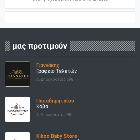
μας προτιμούν
Γιαννάκης
Γραφείο Τελετών
Λ. Δημοκρατίας 398
Παπαδημητρίου
Κάβα
Λ. Δημοκρατίας 95
Kikoo Baby Store