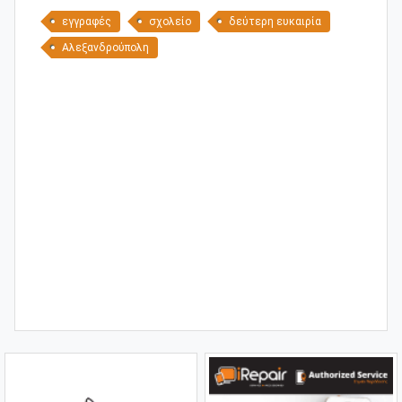
εγγραφές
σχολείο
δεύτερη ευκαιρία
Αλεξανδρούπολη