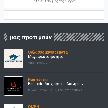
Το τελευταίο φως της ημέρας
μας προτιμούν
Θαλασσομαγειρέματα
Μαγειρευτό φαγητο
Δικαστηρίων 22
Homebrain
Εταιρεία Διαχείρισης Ακινήτων
Ίωνος Δραγούμη 17, Αλεξανδρούπολη
OMEN