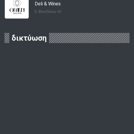
Deli & Wines
Ε. Βενιζέλου 41
δικτύωση