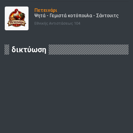
Πετεινάρι
Ψητά - Γεμιστά κοτόπουλα - Σάντουιτς
Εθνικής Αντιστάσεως 104
δικτύωση