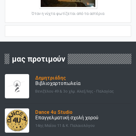
Όταν η νύχτα φωτίζεται από τα αστέρια
μας προτιμούν
Δημητριάδης
Βιβλιοχαρτοπωλεία
Βενιζέλου 49 & 3ο χλμ. Αλεξ/λης - Παλαγίας
Dance 4u Studio
Επαγγελματική σχολή χορού
14ης Μαΐου 11 & Κ. Παλαιολόγου