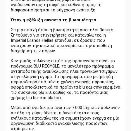
αναδεικνύοντας τη σαφή κατεύθυνση προς τη
διαφοροποίηση και τη σύγχρονη ανάπτυξη.
Όταν η εξέλιξη συναντά τη βιωσιμότητα
Σε μια εποχή όπου η βιωσιμότητα αποτελεί βασικό
ζητούμενο για επιχειρήσεις και καταναλωτές, η
Imperial Brands Hellas επενδύει σε δράσεις που
ενισχύουν την κυκλική οικονομία και την υπεύθυνη
διαχείριση των πόρων.
Κεντρικός πυλώνας αυτής της προσέγγισης είναι το
πρόγραμμα BLU RECYCLE, το μεγαλύτερο πρόγραμμα
ανταποδοτικής ανακύκλωσης ηλεκτρονικών τσιγάρων
στην ελληνική αγορά. Το πρόγραμμα, που μετρά ήδη
περισσότερα από πέντε χρόνια ενεργής παρουσίας,
αφορά αποκλειστικά τα προϊόντα blu και συγκεκριμένα
τις συσκευές blu 2.0, καθώς και τα προϊόντα μίας
χρήσης blu bar και blu box.
Μέσα από ένα δίκτυο άνω των 7.000 σημείων συλλογής
σε όλη τη χώρα, δίνεται η δυνατότητα στους
ενήλικους καταναλωτές να συμμετέχουν ενεργά σε μία
οργανωμένη διαδικασία ανακύκλωσης προϊόντων
ατμίσματος.