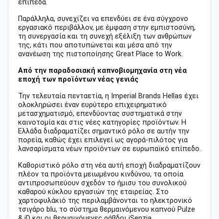
επίπεδα.
Παράλληλα, συνεχίζει να επενδύει σε ένα σύγχρονο
εργασιακό περιβάλλον, με έμφαση στην εμπιστοσύνη,
τη συνεργασία και τη συνεχή εξέλιξη των ανθρώπων
της, κάτι που αποτυπώνεται και μέσα από την
ανανέωση της πιστοποίησης Great Place to Work.
Από την παραδοσιακή καπνοβιομηχανία στη νέα
εποχή των προϊόντων νέας γενιάς
Την τελευταία πενταετία, η Imperial Brands Hellas έχει
ολοκληρώσει έναν ευρύτερο επιχειρηματικό
μετασχηματισμό, επενδύοντας συστηματικά στην
καινοτομία και στις νέες κατηγορίες προϊόντων. Η
Ελλάδα διαδραματίζει σημαντικό ρόλο σε αυτήν την
πορεία, καθώς έχει επιλεγεί ως αγορά-πιλότος για
λανσαρίσματα νέων προϊόντων σε ευρωπαϊκό επίπεδο.
Καθοριστικό ρόλο στη νέα αυτή εποχή διαδραματίζουν
πλέον τα προϊόντα μειωμένου κινδύνου, τα οποία
αντιπροσωπεύουν σχεδόν το ήμισυ του συνολικού
καθαρού κύκλου εργασιών της εταιρείας. Στο
χαρτοφυλάκιό της περιλαμβάνονται το ηλεκτρονικό
τσιγάρο blu, το σύστημα θερμαινόμενου καπνού Pulze
& iD και οι θερμαινόμενες ράβδοι iSenzia,