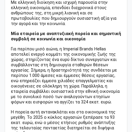
Με ελληνική διοίκηση και ισχυρή παρουσία στην
ελληνική οικονομία, επενδύει διαχρονικά στους
ανθρώπους της, στη μικρή λιανική και σε
πρωτοβουλίες που δημιουργούν ουσιαστική αξία για
την αγορά και την κοινωνία.
Μία εταιρεία με αναπτυξιακή πορεία και σημαντική
συμβολή σε κοινωνία και οικονομία
Για περίπου μισό αιώνα, η Imperial Brands Hellas
αποτελεί ενεργό κομμάτι της οικονομικής ζωής της
χώρας, στηρίζοντας ένα ευρύ δίκτυο συνεργατών και
συμβάλλοντας στη δημιουργία σταθερών θέσεων
εργασίας. Σήμερα, η δραστηριότητά της συνδέεται με
περίπου 1.000 άμεσες και έμμεσες θέσεις εργασίας,
ενώ επηρεάζει έμμεσα χιλιάδες επαγγελματίες και
οικογένειες σε ολόκληρη τη χώρα. Παράλληλα, η
εταιρεία συμβάλλει ουσιαστικά στην εθνική οικονομία
με το συνολικό ποσό των αναλογούντων ετησίων
φόρων και εισφορών να αγγίζει τα 324 εκατ. ευρώ.
Η πορεία αυτή αντανακλάται και στα οικονομικά της
μεγέθη. Το 2025 ο κύκλος εργασιών ξεπέρασε τα 93
εκατ. ευρώ, ενώ ο μέσος ετήσιος ρυθμός ανάπτυξης
της τελευταίας πενταετίας διατηρείται σε διψήφια