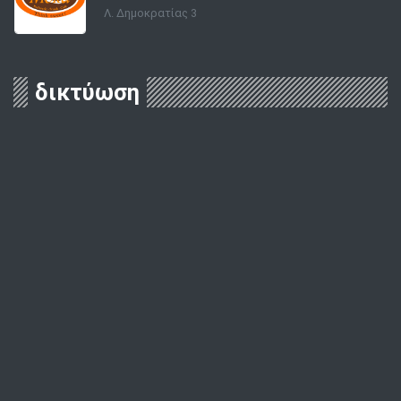
Λ. Δημοκρατίας 3
δικτύωση