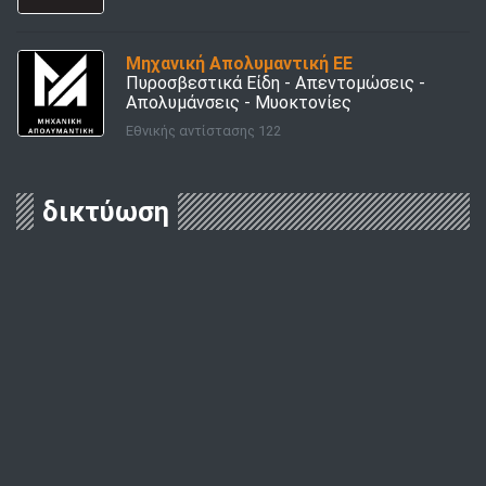
Μηχανική Απολυμαντική ΕΕ
Πυροσβεστικά Είδη - Απεντομώσεις -
Απολυμάνσεις - Μυοκτονίες
Εθνικής αντίστασης 122
δικτύωση