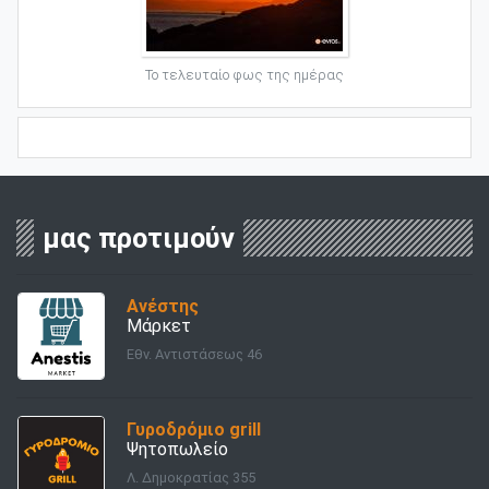
Το τελευταίο φως της ημέρας
μας προτιμούν
Ανέστης
Μάρκετ
Εθν. Αντιστάσεως 46
Γυροδρόμιο grill
Ψητοπωλείο
Λ. Δημοκρατίας 355