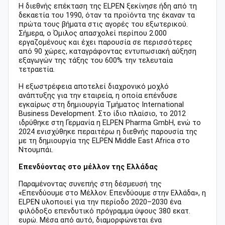
Η διεθνής επέκταση της ELPEN ξεκίνησε ήδη από τη
δεκαετία του 1990, όταν τα προϊόντα της έκαναν τα
πρώτα τους βήματα στις αγορές του εξωτερικού.
Σήμερα, ο Όμιλος απασχολεί περίπου 2.000
εργαζομένους και έχει παρουσία σε περισσότερες
από 90 χώρες, καταγράφοντας εντυπωσιακή αύξηση
εξαγωγών της τάξης του 600% την τελευταία
τετραετία.
Η εξωστρέφεια αποτελεί διαχρονικό μοχλό
ανάπτυξης για την εταιρεία, η οποία επένδυσε
εγκαίρως στη δημιουργία Τμήματος International
Business Development. Στο ίδιο πλαίσιο, το 2012
ιδρύθηκε στη Γερμανία η ELPEN Pharma GmbH, ενώ το
2024 ενισχύθηκε περαιτέρω η διεθνής παρουσία της
με τη δημιουργία της ELPEN Middle East Africa στο
Ντουμπάι.
Επενδύοντας στο μέλλον της Ελλάδας
Παραμένοντας συνεπής στη δέσμευσή της
«Επενδύουμε στο Μέλλον. Επενδύουμε στην Ελλάδα», η
ELPEN υλοποιεί για την περίοδο 2020–2030 ένα
φιλόδοξο επενδυτικό πρόγραμμα ύψους 380 εκατ.
ευρώ. Μέσα από αυτό, διαμορφώνεται ένα