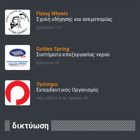
Flying Wheels
Σχολή οδήγησης και ανεμοπορίας
Εμπορίου 114
Golden Spring
Συστήματα επεξεργασίας νερού
Εμπορίου 35
Ορόσημο
Εκπαιδευτικός Οργανισμός
14ης Μαΐου & Αν. Θράκης 52
δικτύωση