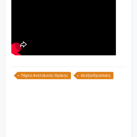
Πάρκο Ανατολικής Θράκης
Αλεξανδρούπολη