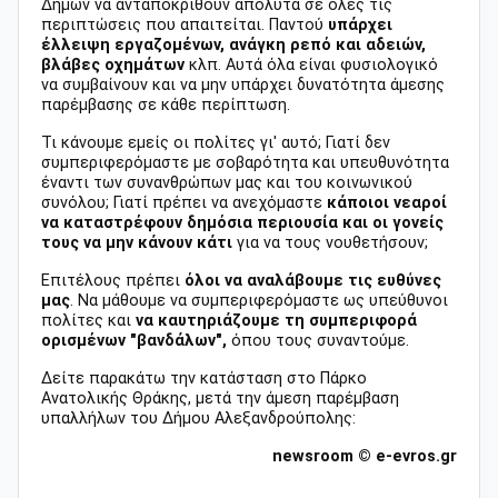
Δήμων να ανταποκριθούν απόλυτα σε όλες τις
περιπτώσεις που απαιτείται. Παντού
υπάρχει
έλλειψη εργαζομένων, ανάγκη ρεπό και αδειών,
βλάβες οχημάτων
κλπ. Αυτά όλα είναι φυσιολογικό
να συμβαίνουν και να μην υπάρχει δυνατότητα άμεσης
παρέμβασης σε κάθε περίπτωση.
Τι κάνουμε εμείς οι πολίτες γι' αυτό; Γιατί δεν
συμπεριφερόμαστε με σοβαρότητα και υπευθυνότητα
έναντι των συνανθρώπων μας και του κοινωνικού
συνόλου; Γιατί πρέπει να ανεχόμαστε
κάποιοι νεαροί
να καταστρέφουν δημόσια περιουσία και οι γονείς
τους να μην κάνουν κάτι
για να τους νουθετήσουν;
Επιτέλους πρέπει
όλοι να αναλάβουμε τις ευθύνες
μας
. Να μάθουμε να συμπεριφερόμαστε ως υπεύθυνοι
πολίτες και
να καυτηριάζουμε τη συμπεριφορά
ορισμένων "βανδάλων",
όπου τους συναντούμε.
Δείτε παρακάτω την κατάσταση στο Πάρκο
Ανατολικής Θράκης, μετά την άμεση παρέμβαση
υπαλλήλων του Δήμου Αλεξανδρούπολης:
newsroom © e-evros.gr