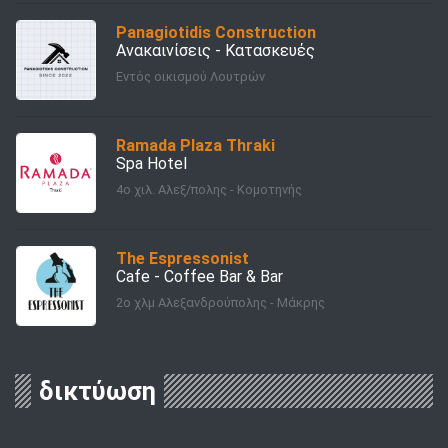
Panagiotidis Construction
Ανακαινίσεις - Κατασκευές
Εντός οικισμού Λουτρών
Ramada Plaza Thraki
Spa Hotel
4ο χιλ. Αλεξ/πολης - Κομοτηνής
Τhe Εspressonist
Cafe - Coffee Bar & Bar
2ο χλμ Αλεξανδρούπολης - Μάκρης
δικτύωση