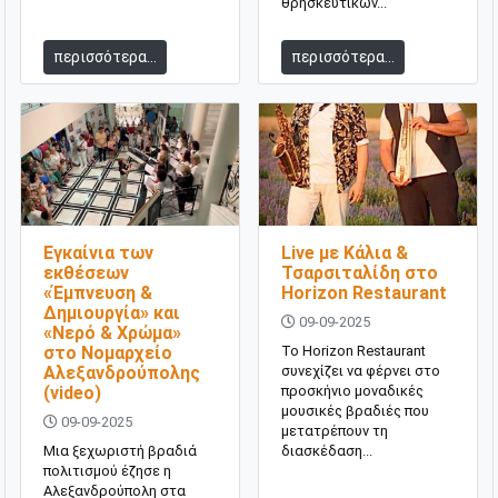
θρησκευτικών...
περισσότερα...
περισσότερα...
Εγκαίνια των
Live με Κάλια &
εκθέσεων
Τσαρσιταλίδη στο
«Έμπνευση &
Horizon Restaurant
Δημιουργία» και
09-09-2025
«Νερό & Χρώμα»
στο Νομαρχείο
Το Horizon Restaurant
Αλεξανδρούπολης
συνεχίζει να φέρνει στο
(video)
προσκήνιο μοναδικές
μουσικές βραδιές που
09-09-2025
μετατρέπουν τη
Μια ξεχωριστή βραδιά
διασκέδαση...
πολιτισμού έζησε η
Αλεξανδρούπολη στα