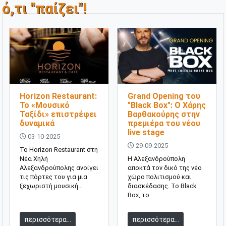
ό,τι "παίζει"!
Horizon Restaurant:
Grand Opening του
Το «Μουσικό
"Black Box": O Χάρης
Ταξίδι» επιστρέφει
Βαρθακούρης στην
δυναμικά
πρεμιέρα του νέου
live stage
03-10-2025
29-09-2025
Το Horizon Restaurant στη
Νέα Χηλή
Η Αλεξανδρούπολη
Αλεξανδρούπολης ανοίγει
αποκτά τον δικό της νέο
τις πόρτες του για μια
χώρο πολιτισμού και
ξεχωριστή μουσική...
διασκέδασης. Το Black
Box, το...
περισσότερα...
περισσότερα...