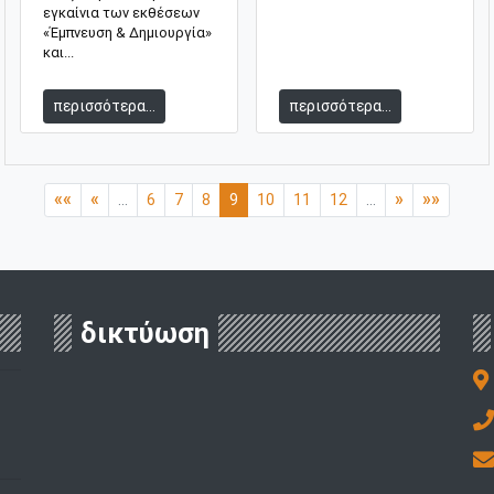
εγκαίνια των εκθέσεων
«Έμπνευση & Δημιουργία»
και...
περισσότερα...
περισσότερα...
««
«
»
»»
...
6
7
8
9
10
11
12
...
δικτύωση