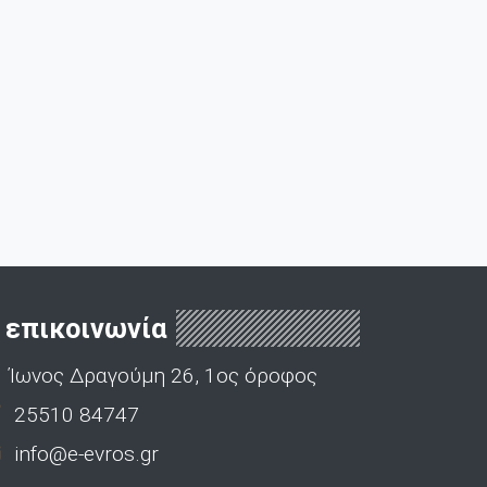
επικοινωνία
Ίωνος Δραγούμη 26, 1ος όροφος
25510 84747
info@e-evros.gr