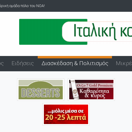
Άνδρας επιδείκνυε τα γεννητικά του όργανα σε ανήλικα στον Άβ...
ός
Ειδήσεις
Διασκέδαση & Πολιτισμός
Μικρέ