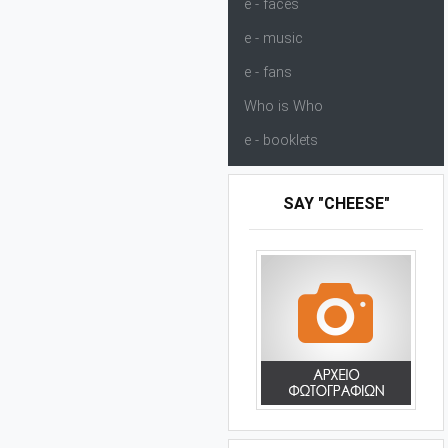
e - faces
e - music
e - fans
Who is Who
e - booklets
SAY "CHEESE"