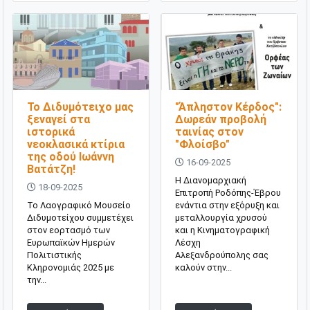
Το Διδυμότειχο μας
"Άπληστον Κέρδος":
ξεναγεί στα
Δωρεάν προβολή
ιστορικά
ταινίας στον
νεοκλασικά κτίρια
"Φλοίσβο"
της οδού Ιωάννη
16-09-2025
Βατάτζη!
Η Διανομαρχιακή
18-09-2025
Επιτροπή Ροδόπης-Έβρου
Το Λαογραφικό Μουσείο
ενάντια στην εξόρυξη και
Διδυμοτείχου συμμετέχει
μεταλλουργία χρυσού
στον εορτασμό των
και η Κινηματογραφική
Ευρωπαϊκών Ημερών
Λέσχη
Πολιτιστικής
Αλεξανδρούπολης σας
Κληρονομιάς 2025 με
καλούν στην...
την...