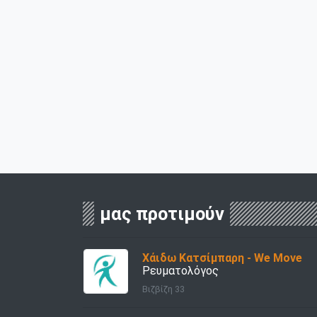
μας προτιμούν
Χάιδω Κατσίμπαρη - We Move
Ρευματολόγος
Βιζβίζη 33