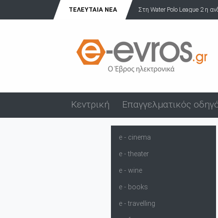
Στη Water Polo League 2 η ανδρική ομάδα πόλο του ΝΟΑ!
ΤΕΛΕΥΤΑΊΑ ΝΈΑ
Κεντρική
Επαγγελματικός οδηγ
e - cinema
e - theater
e - wine
e - books
e - travelling