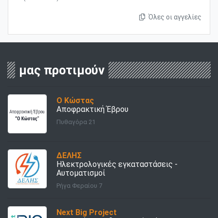
Όλες οι αγγελίες
μας προτιμούν
Ο Κώστας
Αποφρακτική Έβρου
Πυθαγόρα 21
ΔΕΛΗΣ
Ηλεκτρολογικές εγκαταστάσεις -
Αυτοματισμοί
Ρήγα Φεραίου 7
Next Big Project