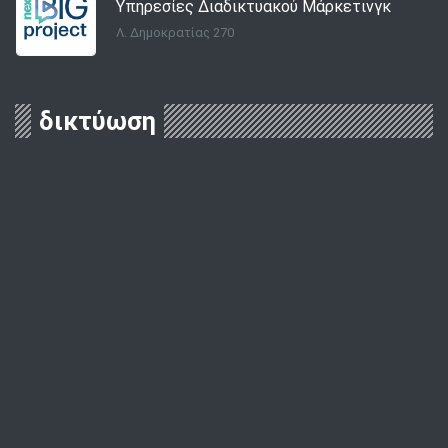
Υπηρεσίες Διαδικτυακού Μάρκετινγκ
Λ. Δημοκρατίας 270
δικτύωση