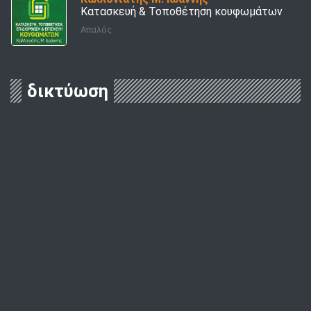
Κατασκευή & Τοποθέτηση κουφωμάτων
Απαλός
δικτύωση