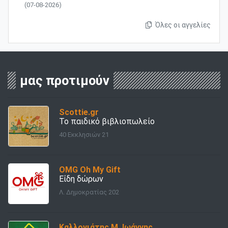
(07-08-2026)
Όλες οι αγγελίες
μας προτιμούν
Scottie.gr
Το παιδικό βιβλιοπωλείο
40 Εκκλησιών 21
OMG Oh My Gift
Είδη δώρων
Λ. Δημοκρατίας 202
Καλλονιάτης Μ. Ιωάννης