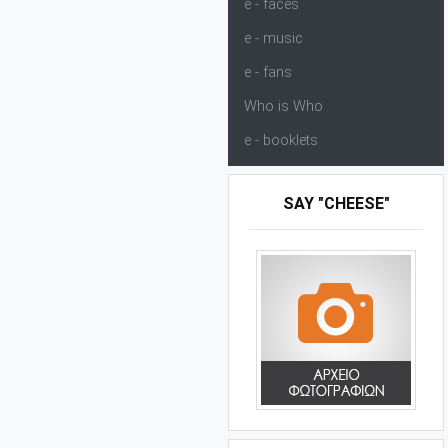
e - faces
e - music
e - fans
Who is Who
e - booklets
SAY "CHEESE"