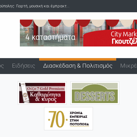
για ναρκωτικά στο λιμάνι της Αλεξανδρούπολης μ...
ός
Ειδήσεις
Διασκέδαση & Πολιτισμός
Μικρέ