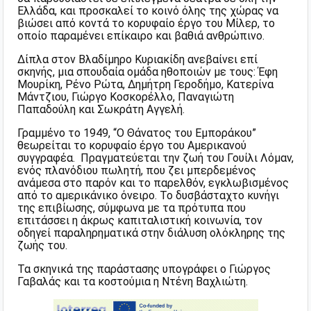
Ελλάδα, και προσκαλεί το κοινό όλης της χώρας να
βιώσει από κοντά το κορυφαίο έργο του Μίλερ, το
οποίο παραμένει επίκαιρο και βαθιά ανθρώπινο.
Δίπλα στον Βλαδίμηρο Κυριακίδη ανεβαίνει επί
σκηνής, μια σπουδαία ομάδα ηθοποιών με τους: Έφη
Μουρίκη, Ρένο Ρώτα, Δημήτρη Γεροδήμο, Κατερίνα
Μάντζιου, Γιώργο Κοσκορέλλο, Παναγιώτη
Παπαδούλη και Σωκράτη Αγγελή.
Γραμμένο το 1949, “Ο Θάνατος του Εμποράκου”
θεωρείται το κορυφαίο έργο του Αμερικανού
συγγραφέα. Πραγματεύεται την ζωή του Γουίλι Λόμαν,
ενός πλανόδιου πωλητή, που ζει μπερδεμένος
ανάμεσα στο παρόν και το παρελθόν, εγκλωβισμένος
από το αμερικάνικο όνειρο. Το δυσβάσταχτο κυνήγι
της επιβίωσης, σύμφωνα με τα πρότυπα που
επιτάσσει η άκρως καπιταλιστική κοινωνία, τον
οδηγεί παραληρηματικά στην διάλυση ολόκληρης της
ζωής του.
Τα σκηνικά της παράστασης υπογράφει ο Γιώργος
Γαβαλάς και τα κοστούμια η Ντένη Βαχλιώτη.