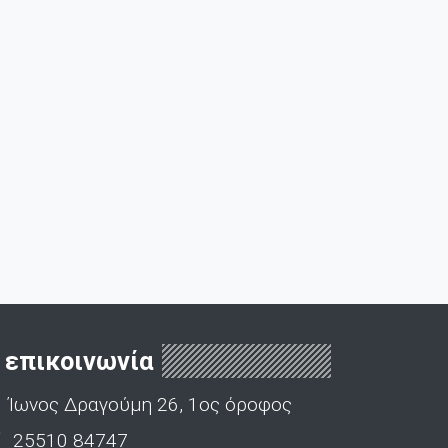
επικοινωνία
Ίωνος Δραγούμη 26, 1ος όροφος
25510 84747