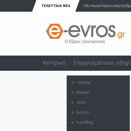
 Αλεξανδρούπολης: Γιορτή, μουσική και έμπρακτ...
ΤΕΛΕΥΤΑΊΑ ΝΈΑ
Δύο συλλήψεις 
Κεντρική
Επαγγελματικός οδηγ
e - cinema
e - theater
e - wine
e - books
e - travelling