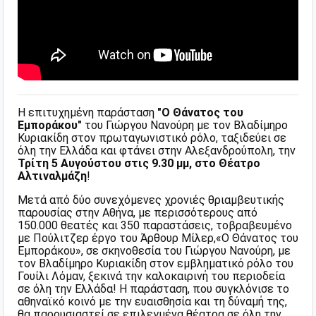
Η επιτυχημένη παράσταση
"Ο Θάνατος του
Εμποράκου"
του Γιώργου Νανούρη με τον Βλαδίμηρο
Κυριακίδη στον πρωταγωνιστικό ρόλο, ταξιδεύει σε
όλη την Ελλάδα και φτάνει στην Αλεξανδρούπολη, την
Τρίτη 5 Αυγούστου στις 9.30 μμ, στο Θέατρο
Αλτιναλμάζη
!
Μετά από δύο συνεχόμενες χρονιές θριαμβευτικής
παρουσίας στην Αθήνα, με περισσότερους από
150.000 θεατές και 350 παραστάσεις, τοβραβευμένο
με Πούλιτζερ έργο του Άρθουρ Μίλερ,«Ο Θάνατος του
Εμποράκου», σε σκηνοθεσία του Γιώργου Νανούρη, με
τον Βλαδίμηρο Κυριακίδη στον εμβληματικό ρόλο του
Γουίλι Λόμαν, ξεκινά την καλοκαιρινή του περιοδεία
σε όλη την Ελλάδα! Η παράσταση, που συγκλόνισε το
αθηναϊκό κοινό με την ευαισθησία και τη δύναμή της,
θα παρουσιαστεί σε επιλεγμένα θέατρα σε όλη την