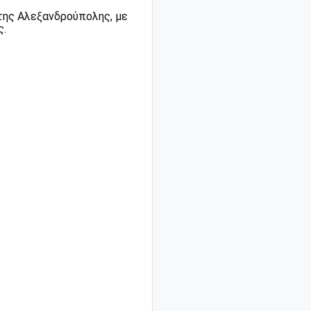
 της Αλεξανδρούπολης, με
ς.