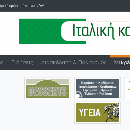
νδρική ομάδα πόλο του ΝΟΑ!
ός
Ειδήσεις
Διασκέδαση & Πολιτισμός
Μικρέ