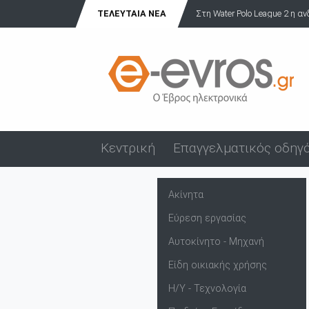
ΤΕΛΕΥΤΑΊΑ ΝΈΑ
Στη Water Polo League 2 η α
Κεντρική
Επαγγελματικός οδηγ
Ακίνητα
Εύρεση εργασίας
Αυτοκίνητο - Μηχανή
Είδη οικιακής χρήσης
Η/Υ - Τεχνολογία