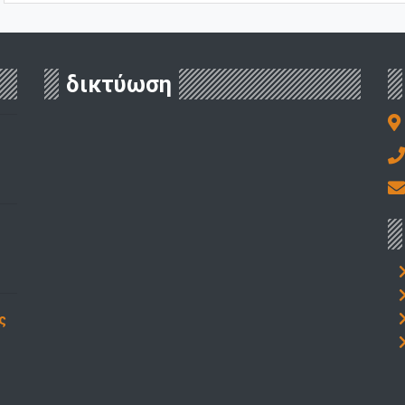
δικτύωση
ς